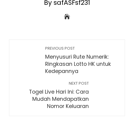
By safASFsf231
PREVIOUS POST
Menyusuri Rute Numerik:
Ringkasan Lotto HK untuk
Kedepannya
NEXT POST
Togel Live Hari Ini: Cara
Mudah Mendapatkan
Nomor Keluaran