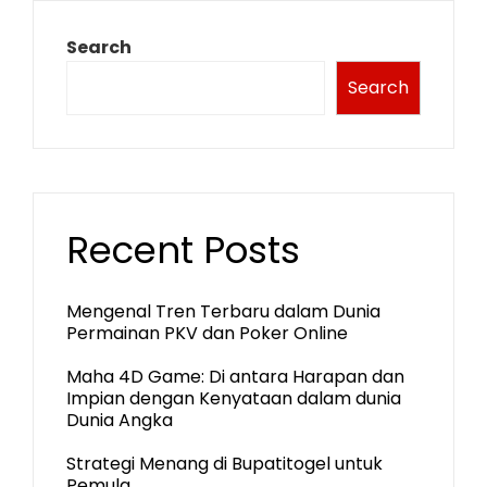
Search
Search
Recent Posts
Mengenal Tren Terbaru dalam Dunia
Permainan PKV dan Poker Online
Maha 4D Game: Di antara Harapan dan
Impian dengan Kenyataan dalam dunia
Dunia Angka
Strategi Menang di Bupatitogel untuk
Pemula