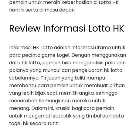
pemain untuk meraih keberhasilan di Lotto HK
hari ini serta di masa depan.
Review Informasi Lotto HK
Informasi HK Lotto adalah informasi utama untuk
para pecinta game togel. Dengan menggunakan
data hk lotto, pemain bisa menganalisis pola dan
polanya yang muncul dari pengeluaran hk lotto
sebelumnya. Tinjauan yang teliti mampu
membantu para pemain untuk membuat pilihan
yang lebih bijak saat memilih angka, sehingga
menambah kemungkinan mereka untuk
menang. Dalam ini, krusial bagi para pemain
untuk mengamati statistik yang timbul dari data
togel hk secara rutin.