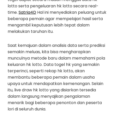
lotto serta pengeluaran hk lotto secara real-
time.
Satria4D
Hal ini menyediakan peluang untuk
beberapa pemain agar mempelajari hasil serta
mengambil keputusan lebih tepat dalam
melakukan taruhan itu.
Saat kemajuan dalam analisis data serta prediksi
semakin meluas, kita bisa mengharapkan
munculnya metode baru dalam memahami pola
keluaran hk lotto. Data togel hk yang semakin
terperinci, seperti rekap hk lotto, akan
membantu beberapa pemain dalam usaha
upaya untuk mendapatkan kemenangan. Selain
itu, live draw hk lotto yang disiarkan tersedia
dalam langsung menyajikan pengalaman
menarik bagi beberapa penonton dan peserta
lori di seluruh dunia.