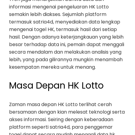
informasi mengenai pengeluaran HK Lotto
semakin lebih diakses. Sejumlah platform
termasuk satria4d, menyediakan data lengkap
mengenai togel HK, termasuk hasil dari setiap
hasil. Dengan adanya keterjangkauan yang lebih
besar terhadap data ini, pemain dapat menggali
secara mendalam dan melakukan analisis yang
lebih, yang pada gilirannya mungkin menambah
kesempatan mereka untuk menang.
Masa Depan HK Lotto
Zaman masa depan HK Lotto terlihat cerah
bersamaan dengan kian melesat teknologi serta
akses informasi. Seiring dengan keberadaan
platform seperti satria4d, para penggemar
togel dapat secara mudah menggali data hk