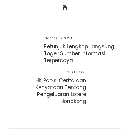
PREVIOUS POST
Petunjuk Lengkap Langsung
Togel: Sumber Informasi
Terpercaya
NEXT POST
HK Pools: Cerita dan
Kenyataan Tentang
Pengeluaran Lotere
Hongkong