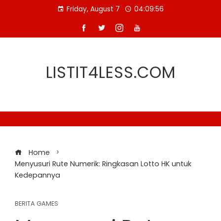
Skip
Friday, August 7
04:09:56
to
content
LISTIT4LESS.COM
Home
Menyusuri Rute Numerik: Ringkasan Lotto HK untuk
Kedepannya
BERITA GAMES