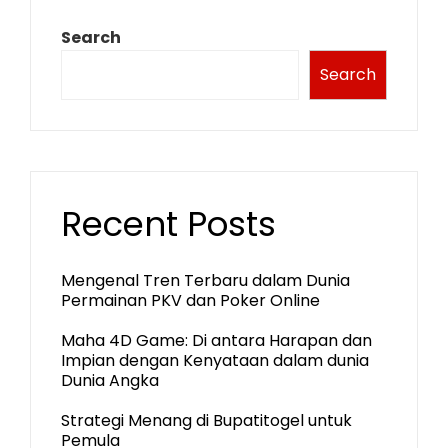
Search
Search
Recent Posts
Mengenal Tren Terbaru dalam Dunia
Permainan PKV dan Poker Online
Maha 4D Game: Di antara Harapan dan
Impian dengan Kenyataan dalam dunia
Dunia Angka
Strategi Menang di Bupatitogel untuk
Pemula