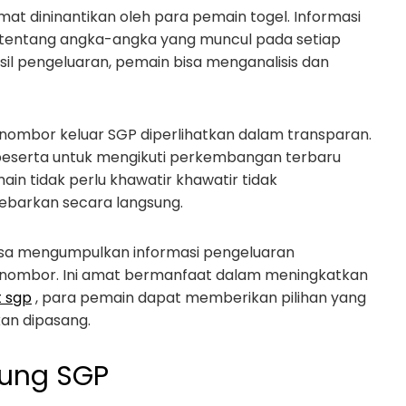
at dininantikan oleh para pemain togel. Informasi
 tentang angka-angka yang muncul pada setiap
l pengeluaran, pemain bisa menganalisis dan
 nombor keluar SGP diperlihatkan dalam transparan.
peserta untuk mengikuti perkembangan terbaru
ain tidak perlu khawatir khawatir tidak
ebarkan secara langsung.
bisa mengumpulkan informasi pengeluaran
i nombor. Ini amat bermanfaat dalam meningkatkan
t sgp
, para pemain dapat memberikan pilihan yang
kan dipasang.
ung SGP