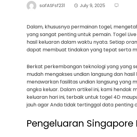
safASFsf231
July 9, 2025
Dalam, khususnya permainan togel, mengeta
yang sangat penting untuk pemain. Togel Liv
hasil keluaran dalam waktu nyata. Setiap or
dapat membuat tindakan yang tepat serta
Berkat perkembangan teknologi yang yang se
mudah mengakses undian langsung dan hasil ke
menawarkan fasilitas undian langsung yang
angka keluar. Dalam artikel ini, kami hendak
keluaran hari ini, terbaik untuk togel 4D maupu
jauh agar Anda tidak tertinggal data penting d
Pengeluaran Singapore 