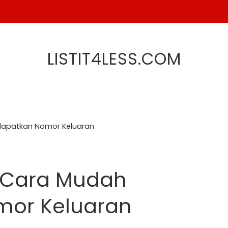
LISTIT4LESS.COM
endapatkan Nomor Keluaran
i: Cara Mudah
or Keluaran