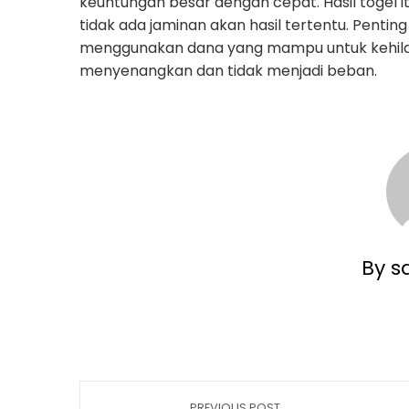
keuntungan besar dengan cepat. Hasil togel 
tidak ada jaminan akan hasil tertentu. Penti
menggunakan dana yang mampu untuk kehila
menyenangkan dan tidak menjadi beban.
By s
PREVIOUS POST