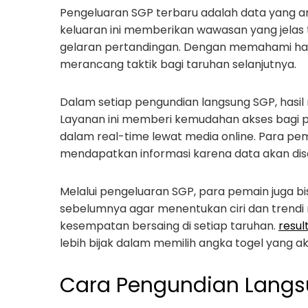
Pengeluaran SGP terbaru adalah data yang am
keluaran ini memberikan wawasan yang jelas
gelaran pertandingan. Dengan memahami hasi
merancang taktik bagi taruhan selanjutnya.
Dalam setiap pengundian langsung SGP, hasil
Layanan ini memberi kemudahan akses bagi 
dalam real-time lewat media online. Para pem
mendapatkan informasi karena data akan dis
Melalui pengeluaran SGP, para pemain juga 
sebelumnya agar menentukan ciri dan trend
kesempatan bersaing di setiap taruhan.
resul
lebih bijak dalam memilih angka togel yang a
Cara Pengundian Langs