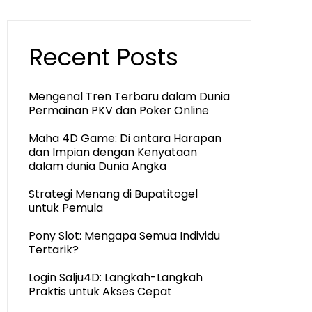
Recent Posts
Mengenal Tren Terbaru dalam Dunia
Permainan PKV dan Poker Online
Maha 4D Game: Di antara Harapan
dan Impian dengan Kenyataan
dalam dunia Dunia Angka
Strategi Menang di Bupatitogel
untuk Pemula
Pony Slot: Mengapa Semua Individu
Tertarik?
Login Salju4D: Langkah-Langkah
Praktis untuk Akses Cepat