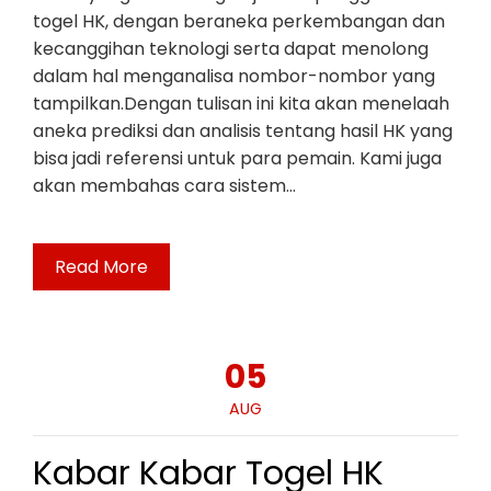
togel HK, dengan beraneka perkembangan dan
kecanggihan teknologi serta dapat menolong
dalam hal menganalisa nombor-nombor yang
tampilkan.Dengan tulisan ini kita akan menelaah
aneka prediksi dan analisis tentang hasil HK yang
bisa jadi referensi untuk para pemain. Kami juga
akan membahas cara sistem…
Read More
05
AUG
Kabar Kabar Togel HK