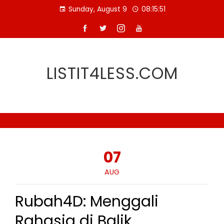
Skip
Sunday, August 9
08:15:52
to
content
LISTIT4LESS.COM
07
AUG
Rubah4D: Menggali
Rahasia di Balik