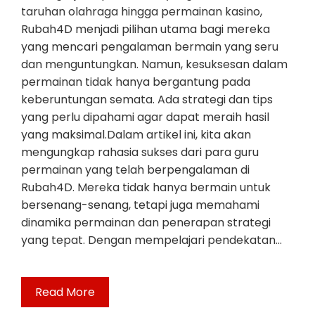
taruhan olahraga hingga permainan kasino,
Rubah4D menjadi pilihan utama bagi mereka
yang mencari pengalaman bermain yang seru
dan menguntungkan. Namun, kesuksesan dalam
permainan tidak hanya bergantung pada
keberuntungan semata. Ada strategi dan tips
yang perlu dipahami agar dapat meraih hasil
yang maksimal.Dalam artikel ini, kita akan
mengungkap rahasia sukses dari para guru
permainan yang telah berpengalaman di
Rubah4D. Mereka tidak hanya bermain untuk
bersenang-senang, tetapi juga memahami
dinamika permainan dan penerapan strategi
yang tepat. Dengan mempelajari pendekatan…
Read More