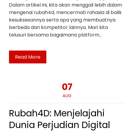
Dalam artikel ini, kita akan menggali lebih dalam
mengenai rubah4d, mencermati rahasia di balik
kesuksesannya serta apa yang membuatnya
berbeda dari kompetitor lainnya. Mari kita
telusuri bersama bagaimana platform…
Read More
07
AUG
Rubah4D: Menjelajahi
Dunia Perjudian Digital