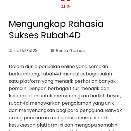
AUG
Mengungkap Rahasia
Sukses Rubah4D
safASFsf231
Berita Games
Dalam dunia perjudian online yang semakin
berkembang, rubah4d muncul sebagai salah
satu platform yang menarik perhatian banyak
pemain. Dengan berbagai fitur menarik dan
kesempatan untuk memenangkan hadiah besar,
rubah4d menawarkan pengalaman yang unik
dan menyenangkan bagi para pengguna. Banyak
orang penasaran mengenai rahasia di balik
kesuksesan platform ini dan mengapa semakin