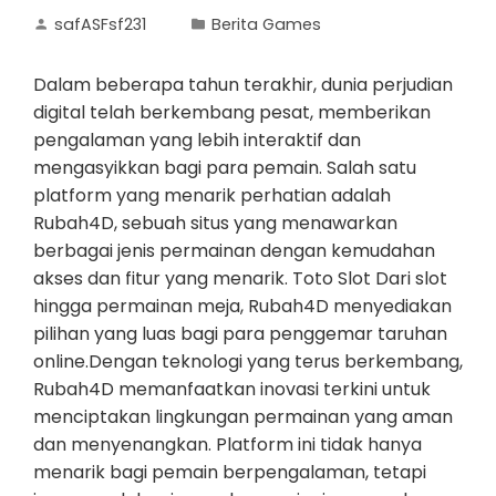
safASFsf231
Berita Games
Dalam beberapa tahun terakhir, dunia perjudian
digital telah berkembang pesat, memberikan
pengalaman yang lebih interaktif dan
mengasyikkan bagi para pemain. Salah satu
platform yang menarik perhatian adalah
Rubah4D, sebuah situs yang menawarkan
berbagai jenis permainan dengan kemudahan
akses dan fitur yang menarik. Toto Slot Dari slot
hingga permainan meja, Rubah4D menyediakan
pilihan yang luas bagi para penggemar taruhan
online.Dengan teknologi yang terus berkembang,
Rubah4D memanfaatkan inovasi terkini untuk
menciptakan lingkungan permainan yang aman
dan menyenangkan. Platform ini tidak hanya
menarik bagi pemain berpengalaman, tetapi