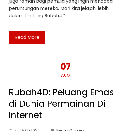
juga ramah bagi pemula yang ingin mencoba
peruntungan mereka. Mari kita jelajahi lebih
dalam tentang Rubah4D…
Read More
07
AUG
Rubah4D: Peluang Emas
di Dunia Permainan Di
Internet
safASFsf231
Berita Games