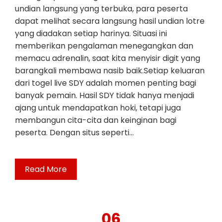
undian langsung yang terbuka, para peserta
dapat melihat secara langsung hasil undian lotre
yang diadakan setiap harinya. Situasi ini
memberikan pengalaman menegangkan dan
memacu adrenalin, saat kita menyisir digit yang
barangkali membawa nasib baik.Setiap keluaran
dari togel live SDY adalah momen penting bagi
banyak pemain. Hasil SDY tidak hanya menjadi
ajang untuk mendapatkan hoki, tetapi juga
membangun cita-cita dan keinginan bagi
peserta. Dengan situs seperti…
Read More
06