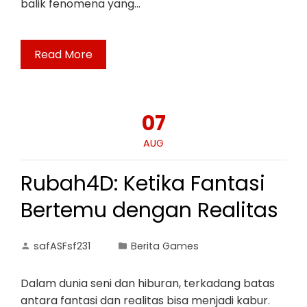
balik fenomena yang…
Read More
07
AUG
Rubah4D: Ketika Fantasi
Bertemu dengan Realitas
safASFsf231
Berita Games
Dalam dunia seni dan hiburan, terkadang batas
antara fantasi dan realitas bisa menjadi kabur.