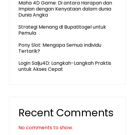
Maha 4D Game: Di antara Harapan dan
Impian dengan Kenyataan dalam dunia
Dunia Angka
Strategi Menang di Bupatitogel untuk
Pemula
Pony Slot: Mengapa Semua Individu
Tertarik?
Login Salju4D: Langkah-Langkah Praktis
untuk Akses Cepat
Recent Comments
No comments to show.