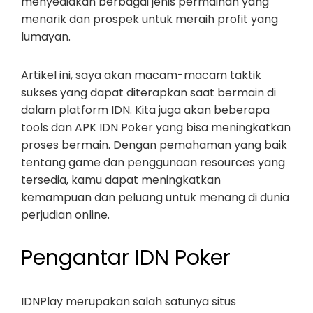
menyediakan berbagai jenis permainan yang
menarik dan prospek untuk meraih profit yang
lumayan.
Artikel ini, saya akan macam-macam taktik
sukses yang dapat diterapkan saat bermain di
dalam platform IDN. Kita juga akan beberapa
tools dan APK IDN Poker yang bisa meningkatkan
proses bermain. Dengan pemahaman yang baik
tentang game dan penggunaan resources yang
tersedia, kamu dapat meningkatkan
kemampuan dan peluang untuk menang di dunia
perjudian online.
Pengantar IDN Poker
IDNPlay merupakan salah satunya situs