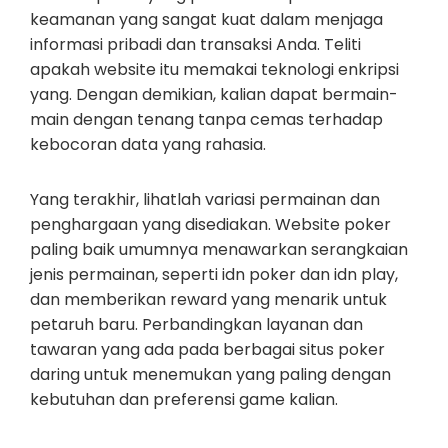
keamanan yang sangat kuat dalam menjaga
informasi pribadi dan transaksi Anda. Teliti
apakah website itu memakai teknologi enkripsi
yang. Dengan demikian, kalian dapat bermain-
main dengan tenang tanpa cemas terhadap
kebocoran data yang rahasia.
Yang terakhir, lihatlah variasi permainan dan
penghargaan yang disediakan. Website poker
paling baik umumnya menawarkan serangkaian
jenis permainan, seperti idn poker dan idn play,
dan memberikan reward yang menarik untuk
petaruh baru. Perbandingkan layanan dan
tawaran yang ada pada berbagai situs poker
daring untuk menemukan yang paling dengan
kebutuhan dan preferensi game kalian.