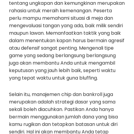
tentang ungkapan dan kemungkinan merupakan
rahasia untuk meraih kemenangan. Peserta
perlu mampu memahami situasi di meja dan
mengevaluasi tangan yang ada, baik milik sendiri
maupun lawan. Memanfaatkan taktik yang baik
dalam menentukan kapan harus bermain agresif
atau defensif sangat penting. Mengenali tipe
game yang sedang berlangsung berlangsung
juga akan membantu Anda untuk mengambil
keputusan yang jauh lebih baik, seperti waktu
yang tepat waktu untuk guna bluffing.
Selain itu, manajemen chip dan bankroll juga
merupakan adalah strategi dasar yang sama
sekali boleh diacuhkan. Pastikan Anda hanya
bermain menggunakan jumlah dana yang bisa
kamu rugikan dan tetapkan batasan untuk diri
sendiri. Hal ini akan membantu Anda tetap