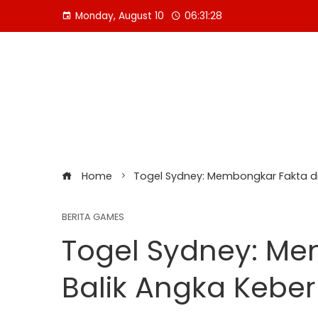
Skip
Monday, August 10
06:31:28
to
content
Home
Togel Sydney: Membongkar Fakta di
BERITA GAMES
Togel Sydney: Me
Balik Angka Kebe