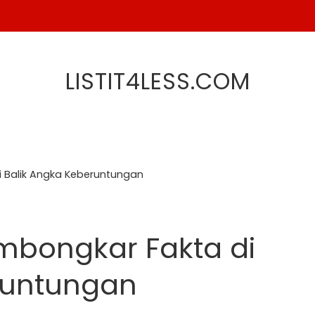
LISTIT4LESS.COM
 Balik Angka Keberuntungan
mbongkar Fakta di
runtungan