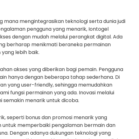
 mana mengintegrasikan teknologi serta dunia judi
engalaman pengguna yang menarik, Iontogel
ses dengan mudah melalui perangkat digital. Ada
ang berharap menikmati beraneka permainan
ang lebih baik.
dahan akses yang diberikan bagi pemain. Pengguna
ain hanya dengan beberapa tahap sederhana. Di
pilan yang user-friendly, sehingga memudahkan
 fungsi permainan yang ada. Inovasi melalui
i semakin menarik untuk dicoba.
ik, seperti bonus dan promosi menarik yang
sun untuk memperbaiki pengalaman bermain dan
a. Dengan adanya dukungan teknologi yang