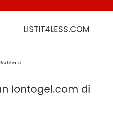
LISTIT4LESS.COM
Era Internet
n Iontogel.com di