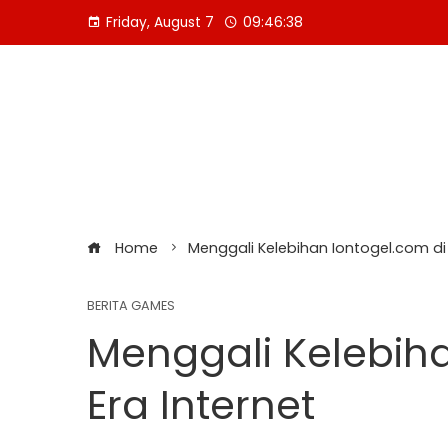
Skip
Friday, August 7
09:46:38
to
content
Home
Menggali Kelebihan Iontogel.com di 
BERITA GAMES
Menggali Kelebiha
Era Internet