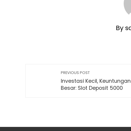
By s
PREVIOUS POST
Investasi Kecil, Keuntungan
Besar: Slot Deposit 5000