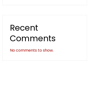
Recent
Comments
No comments to show.