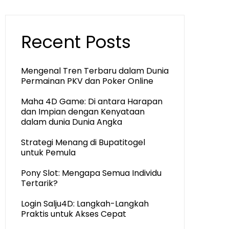
Recent Posts
Mengenal Tren Terbaru dalam Dunia
Permainan PKV dan Poker Online
Maha 4D Game: Di antara Harapan
dan Impian dengan Kenyataan
dalam dunia Dunia Angka
Strategi Menang di Bupatitogel
untuk Pemula
Pony Slot: Mengapa Semua Individu
Tertarik?
Login Salju4D: Langkah-Langkah
Praktis untuk Akses Cepat