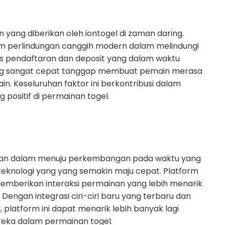
ang diberikan oleh iontogel di zaman daring.
stem perlindungan canggih modern dalam melindungi
ses pendaftaran dan deposit yang dalam waktu
ang sangat cepat tanggap membuat pemain merasa
. Keseluruhan faktor ini berkontribusi dalam
ositif di permainan togel.
fikan dalam menuju perkembangan pada waktu yang
 teknologi yang yang semakin maju cepat. Platform
 memberikan interaksi permainan yang lebih menarik
engan integrasi ciri-ciri baru yang terbaru dan
platform ini dapat menarik lebih banyak lagi
reka dalam permainan togel.