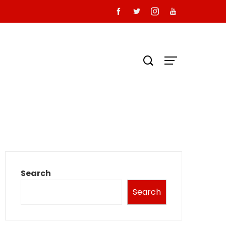
Search
Search