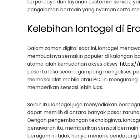
terpercaya dan layanan customer service yan
pengalaman bermain yang nyaman serta memua
Kelebihan Iontogel di Er
Dalam zaman digital saat ini, iontogel me
membuatnya semakin populer di kalangan bany
utama ialah kemudahan akses akses.
https://
peserta bisa secara gampang mengakses per
memakai alat mobile atau PC. Ini mengurang
memberikan sensasi lebih luas.
Selain itu, Iontogel juga menyediakan berbaga
dapat memilih di antara banyak pasar taruha
Dengan pengembangan teknologinya, iontog
penawaran itu, memberikan sensasi bermain 
beragam ini tidak hanya menarik pendatang