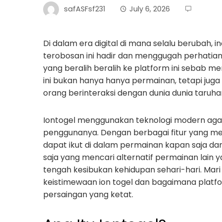
safASFsf231
July 6, 2026
Di dalam era digital di mana selalu berubah, i
terobosan ini hadir dan menggugah perhatian
yang beralih beralih ke platform ini sebab 
ini bukan hanya hanya permainan, tetapi j
orang berinteraksi dengan dunia dunia taruha
Iontogel menggunakan teknologi modern ag
penggunanya. Dengan berbagai fitur yang me
dapat ikut di dalam permainan kapan saja dan
saja yang mencari alternatif permainan lain
tengah kesibukan kehidupan sehari-hari. Mari
keistimewaan ion togel dan bagaimana platfo
persaingan yang ketat.