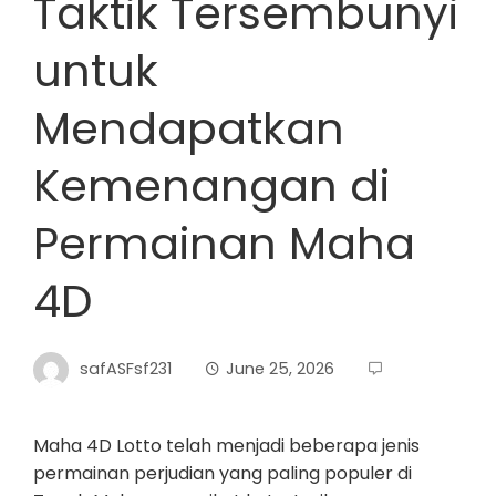
Taktik Tersembunyi
untuk
Mendapatkan
Kemenangan di
Permainan Maha
4D
safASFsf231
June 25, 2026
Maha 4D Lotto telah menjadi beberapa jenis
permainan perjudian yang paling populer di