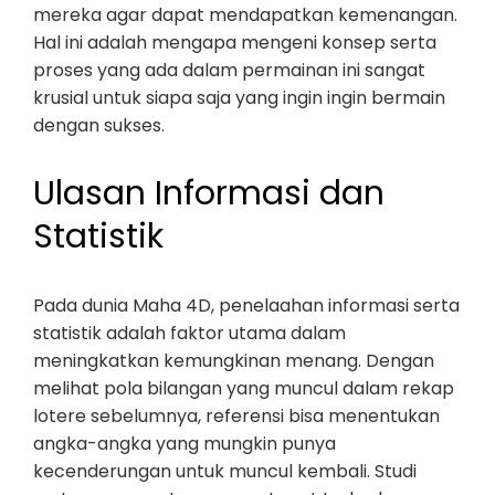
mereka agar dapat mendapatkan kemenangan.
Hal ini adalah mengapa mengeni konsep serta
proses yang ada dalam permainan ini sangat
krusial untuk siapa saja yang ingin ingin bermain
dengan sukses.
Ulasan Informasi dan
Statistik
Pada dunia Maha 4D, penelaahan informasi serta
statistik adalah faktor utama dalam
meningkatkan kemungkinan menang. Dengan
melihat pola bilangan yang muncul dalam rekap
lotere sebelumnya, referensi bisa menentukan
angka-angka yang mungkin punya
kecenderungan untuk muncul kembali. Studi