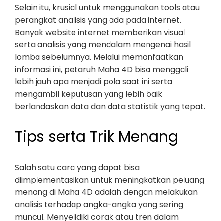
Selain itu, krusial untuk menggunakan tools atau
perangkat analisis yang ada pada internet.
Banyak website internet memberikan visual
serta analisis yang mendalam mengenai hasil
lomba sebelumnya. Melalui memanfaatkan
informasi ini, petaruh Maha 4D bisa menggali
lebih jauh apa menjadi pola saat ini serta
mengambil keputusan yang lebih baik
berlandaskan data dan data statistik yang tepat.
Tips serta Trik Menang
Salah satu cara yang dapat bisa
diimplementasikan untuk meningkatkan peluang
menang di Maha 4D adalah dengan melakukan
analisis terhadap angka-angka yang sering
muncul. Menyelidiki corak atau tren dalam