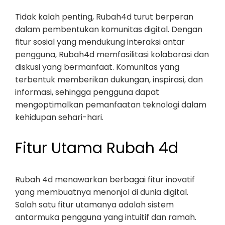
Tidak kalah penting, Rubah4d turut berperan
dalam pembentukan komunitas digital. Dengan
fitur sosial yang mendukung interaksi antar
pengguna, Rubah4d memfasilitasi kolaborasi dan
diskusi yang bermanfaat. Komunitas yang
terbentuk memberikan dukungan, inspirasi, dan
informasi, sehingga pengguna dapat
mengoptimalkan pemanfaatan teknologi dalam
kehidupan sehari-hari.
Fitur Utama Rubah 4d
Rubah 4d menawarkan berbagai fitur inovatif
yang membuatnya menonjol di dunia digital.
Salah satu fitur utamanya adalah sistem
antarmuka pengguna yang intuitif dan ramah.