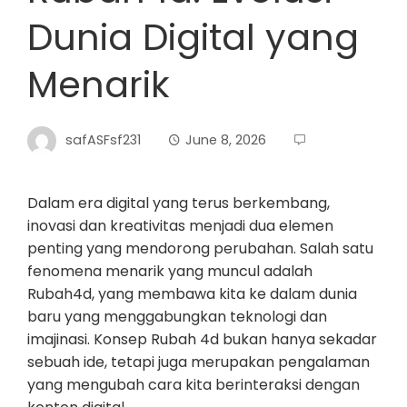
Dunia Digital yang
Menarik
safASFsf231
June 8, 2026
Dalam era digital yang terus berkembang,
inovasi dan kreativitas menjadi dua elemen
penting yang mendorong perubahan. Salah satu
fenomena menarik yang muncul adalah
Rubah4d, yang membawa kita ke dalam dunia
baru yang menggabungkan teknologi dan
imajinasi. Konsep Rubah 4d bukan hanya sekadar
sebuah ide, tetapi juga merupakan pengalaman
yang mengubah cara kita berinteraksi dengan