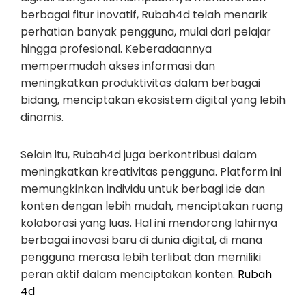
berbagai fitur inovatif, Rubah4d telah menarik
perhatian banyak pengguna, mulai dari pelajar
hingga profesional. Keberadaannya
mempermudah akses informasi dan
meningkatkan produktivitas dalam berbagai
bidang, menciptakan ekosistem digital yang lebih
dinamis.
Selain itu, Rubah4d juga berkontribusi dalam
meningkatkan kreativitas pengguna. Platform ini
memungkinkan individu untuk berbagi ide dan
konten dengan lebih mudah, menciptakan ruang
kolaborasi yang luas. Hal ini mendorong lahirnya
berbagai inovasi baru di dunia digital, di mana
pengguna merasa lebih terlibat dan memiliki
peran aktif dalam menciptakan konten.
Rubah
4d