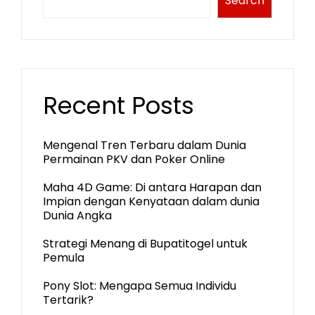
Search
Recent Posts
Mengenal Tren Terbaru dalam Dunia
Permainan PKV dan Poker Online
Maha 4D Game: Di antara Harapan dan
Impian dengan Kenyataan dalam dunia
Dunia Angka
Strategi Menang di Bupatitogel untuk
Pemula
Pony Slot: Mengapa Semua Individu
Tertarik?