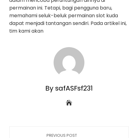
dalam mencoba peruntungan dirinya di
permainan ini. Tetapi, bagi pengguna baru,
memahami seluk-beluk permainan slot kuda
dapat menjadi tantangan sendiri. Pada artikel ini,
tim kami akan
By safASFsf231
PREVIOUS POST