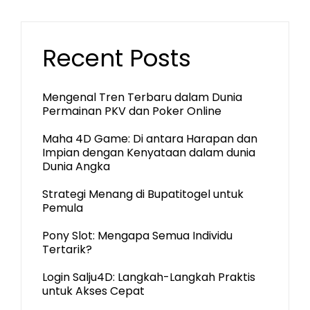
Recent Posts
Mengenal Tren Terbaru dalam Dunia
Permainan PKV dan Poker Online
Maha 4D Game: Di antara Harapan dan
Impian dengan Kenyataan dalam dunia
Dunia Angka
Strategi Menang di Bupatitogel untuk
Pemula
Pony Slot: Mengapa Semua Individu
Tertarik?
Login Salju4D: Langkah-Langkah Praktis
untuk Akses Cepat