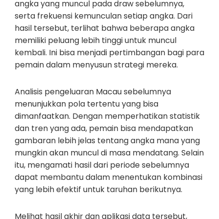
angka yang muncul pada draw sebelumnya,
serta frekuensi kemunculan setiap angka. Dari
hasil tersebut, terlihat bahwa beberapa angka
memiliki peluang lebih tinggi untuk muncul
kembali. Ini bisa menjadi pertimbangan bagi para
pemain dalam menyusun strategi mereka.
Analisis pengeluaran Macau sebelumnya
menunjukkan pola tertentu yang bisa
dimanfaatkan. Dengan memperhatikan statistik
dan tren yang ada, pemain bisa mendapatkan
gambaran lebih jelas tentang angka mana yang
mungkin akan muncul di masa mendatang. Selain
itu, mengamati hasil dari periode sebelumnya
dapat membantu dalam menentukan kombinasi
yang lebih efektif untuk taruhan berikutnya.
Melihat hasil akhir dan aplikasi data tersebut,