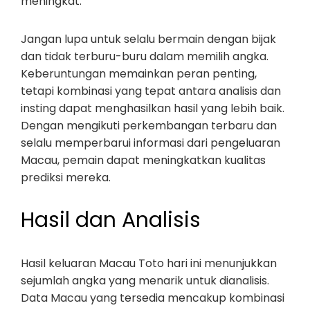
meningkat.
Jangan lupa untuk selalu bermain dengan bijak
dan tidak terburu-buru dalam memilih angka.
Keberuntungan memainkan peran penting,
tetapi kombinasi yang tepat antara analisis dan
insting dapat menghasilkan hasil yang lebih baik.
Dengan mengikuti perkembangan terbaru dan
selalu memperbarui informasi dari pengeluaran
Macau, pemain dapat meningkatkan kualitas
prediksi mereka.
Hasil dan Analisis
Hasil keluaran Macau Toto hari ini menunjukkan
sejumlah angka yang menarik untuk dianalisis.
Data Macau yang tersedia mencakup kombinasi