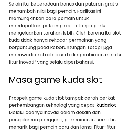
Selain itu, keberadaan bonus dan putaran gratis
menambah nilai bagi pemain. Fasilitas ini
memungkinkan para pemain untuk
mendapatkan peluang ekstra tanpa perlu
mengeluarkan taruhan lebih. Oleh karena itu, slot
kuda tidak hanya sekadar permainan yang
bergantung pada keberuntungan, tetapi juga
menawarkan strategi serta kegembiraan melalui
fitur inovatif yang selalu diperbaharui.
Masa game kuda slot
Prospek game kuda slot tampak cerah berkat
perkembangan teknologi yang cepat.
kudaslot
Melalui adanya inovasi dalam desain dan
pengalaman pengguna, permainan ini semakin
menarik bagi pemain baru dan lama. Fitur-fitur