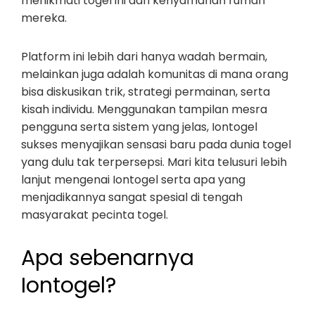
menikmati togel ini dari kenyamanan rumah
mereka.
Platform ini lebih dari hanya wadah bermain,
melainkan juga adalah komunitas di mana orang
bisa diskusikan trik, strategi permainan, serta
kisah individu. Menggunakan tampilan mesra
pengguna serta sistem yang jelas, Iontogel
sukses menyajikan sensasi baru pada dunia togel
yang dulu tak terpersepsi. Mari kita telusuri lebih
lanjut mengenai Iontogel serta apa yang
menjadikannya sangat spesial di tengah
masyarakat pecinta togel.
Apa sebenarnya
Iontogel?