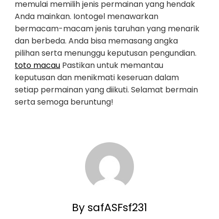
memulai memilih jenis permainan yang hendak
Anda mainkan. Iontogel menawarkan
bermacam-macam jenis taruhan yang menarik
dan berbeda. Anda bisa memasang angka
pilihan serta menunggu keputusan pengundian.
toto macau
Pastikan untuk memantau
keputusan dan menikmati keseruan dalam
setiap permainan yang diikuti. Selamat bermain
serta semoga beruntung!
By safASFsf231