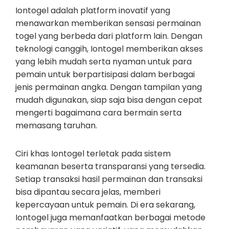
Iontogel adalah platform inovatif yang
menawarkan memberikan sensasi permainan
togel yang berbeda dari platform lain. Dengan
teknologi canggih, Iontogel memberikan akses
yang lebih mudah serta nyaman untuk para
pemain untuk berpartisipasi dalam berbagai
jenis permainan angka. Dengan tampilan yang
mudah digunakan, siap saja bisa dengan cepat
mengerti bagaimana cara bermain serta
memasang taruhan.
Ciri khas Iontogel terletak pada sistem
keamanan beserta transparansi yang tersedia.
Setiap transaksi hasil permainan dan transaksi
bisa dipantau secara jelas, memberi
kepercayaan untuk pemain. Di era sekarang,
Iontogel juga memanfaatkan berbagai metode