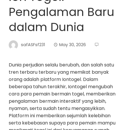
Pengalaman Baru
dalam Dunia
safASFsf231
May 30, 2026
Dunia perjudian selalu berubah, dan salah satu
tren terbaru terbaru yang memikat banyak
orang adalah platform Iontogel. Dalam
beberapa tahun terakhir, Iontogel mengubah
cara para pemain bermain togel, memberikan
pengalaman bermain interaktif yang lebih,
nyaman, serta sudah tentu mengasyikkan.
Platform ini memberikan sejumlah kelebihan
serta kebebasan supaya para pemain mampu