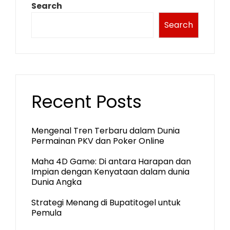
Search
Search
Recent Posts
Mengenal Tren Terbaru dalam Dunia
Permainan PKV dan Poker Online
Maha 4D Game: Di antara Harapan dan
Impian dengan Kenyataan dalam dunia
Dunia Angka
Strategi Menang di Bupatitogel untuk
Pemula