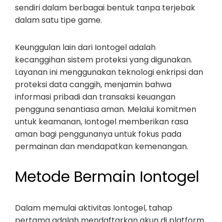
sendiri dalam berbagai bentuk tanpa terjebak
dalam satu tipe game.
Keunggulan lain dari Iontogel adalah
kecanggihan sistem proteksi yang digunakan.
Layanan ini menggunakan teknologi enkripsi dan
proteksi data canggih, menjamin bahwa
informasi pribadi dan transaksi keuangan
pengguna senantiasa aman. Melalui komitmen
untuk keamanan, Iontogel memberikan rasa
aman bagi penggunanya untuk fokus pada
permainan dan mendapatkan kemenangan.
Metode Bermain Iontogel
Dalam memulai aktivitas Iontogel, tahap
pertama adalah mendaftarkan akun di platform