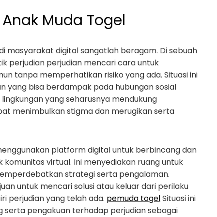
 Anak Muda Togel
i masyarakat digital sangatlah beragam. Di sebuah
ik perjudian perjudian mencari cara untuk
n tanpa memperhatikan risiko yang ada. Situasi ini
n yang bisa berdampak pada hubungan sosial
 lingkungan yang seharusnya mendukung
at menimbulkan stigma dan merugikan serta
 menggunakan platform digital untuk berbincang dan
omunitas virtual. Ini menyediakan ruang untuk
memperdebatkan strategi serta pengalaman.
uan untuk mencari solusi atau keluar dari perilaku
ri perjudian yang telah ada.
pemuda togel
Situasi ini
ng serta pengakuan terhadap perjudian sebagai