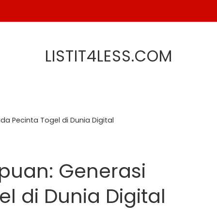
LISTIT4LESS.COM
 Pecinta Togel di Dunia Digital
uan: Generasi
l di Dunia Digital