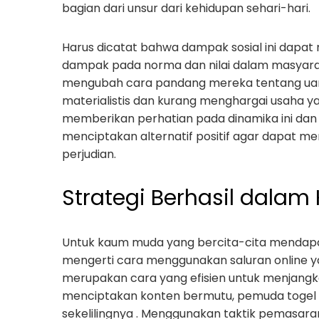
bagian dari unsur dari kehidupan sehari-hari.
Harus dicatat bahwa dampak sosial ini dapat
dampak pada norma dan nilai dalam masyara
mengubah cara pandang mereka tentang uan
materialistis dan kurang menghargai usaha y
memberikan perhatian pada dinamika ini da
menciptakan alternatif positif agar dapat m
perjudian.
Strategi Berhasil dalam
Untuk kaum muda yang bercita-cita mendapat
mengerti cara menggunakan saluran online yang
merupakan cara yang efisien untuk menjan
menciptakan konten bermutu, pemuda togel 
sekelilingnya . Menggunakan taktik pemasaran