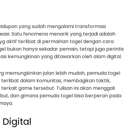
ehidupan yang sudah mengalami transformasi
easi. Satu fenomena menarik yang terjadi adalah
g aktif terlibat di permainan togel dengan cara
gel bukan hanya sekadar pemain, tetapi juga perintis
i kemungkinan yang ditawarkan oleh alam digital.
yg memungkinkan jalan lebih mudah, pemuda togel
terlibat dalam komunitas, membagikan taktik,
ait game tersebut. Tulisan ini akan menggali
ebut, dan gimana pemuda togel bisa berperan pada
 maya.
Digital