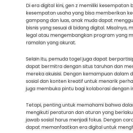
Di era digital kini, gen z memiliki kesempa
kesempatan usaha yang bisa memberikan keu
gampang dan luas, anak muda dapat menggun
bisnis yang sesuai di bidang digital. Misalny
legal atau mengembangkan program yang men
ramalan yang akurat.
Selain itu, pemuda togel juga dapat berpartis
dapat bermitra dengan situs taruhan dan men
mereka akuisisi. Dengan kemampuan dalam d
sosial dan konten kreatif untuk menarik per
juga membuka pintu bagi kolaborasi dengan inf
Tetapi, penting untuk memahami bahwa dalam
mengikuti peraturan dan aturan yang berlaku.
jawab sosial harus menjadi fokus. Dengan car
dapat memanfaatkan era digital untuk mengha