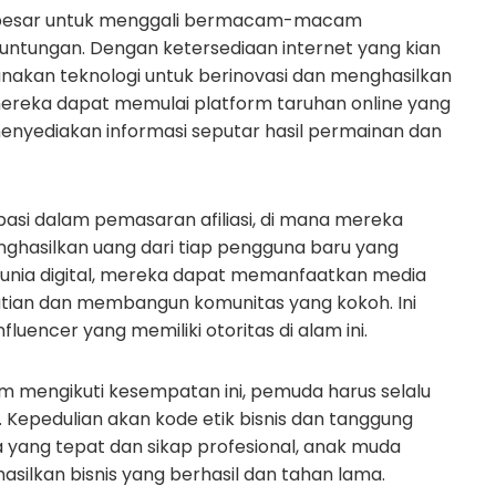
tan besar untuk menggali bermacam-macam
ntungan. Dengan ketersediaan internet yang kian
akan teknologi untuk berinovasi dan menghasilkan
a, mereka dapat memulai platform taruhan online yang
yediakan informasi seputar hasil permainan dan
ipasi dalam pemasaran afiliasi, di mana mereka
ghasilkan uang dari tiap pengguna baru yang
unia digital, mereka dapat memanfaatkan media
hatian dan membangun komunitas yang kokoh. Ini
luencer yang memiliki otoritas di alam ini.
 mengikuti kesempatan ini, pemuda harus selalu
 Kepedulian akan kode etik bisnis dan tanggung
a yang tepat dan sikap profesional, anak muda
silkan bisnis yang berhasil dan tahan lama.