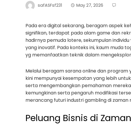
safASFsf231
May 27, 2026
Pada era digital sekarang, beragam aspek k
signifikan, terdapat pada alam game dan rekr
hadirnya pemuda lotere, sekumpulan individu y
yang inovatif. Pada konteks ini, kaum muda to
yg memanfaatkan teknik dalam mengeksploras
Melalui beragam sarana online dan program 
kini mempunyai kesempatan yang lebih untuk 
serta mengembangkan pemahaman mereka terk
kemungkinan serta pengaruh modifikasi ters
merancang futuri industri gambling di zaman
Peluang Bisnis di Zaman 