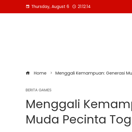
Skip
Thursday, August 6
21:12:14
to
content
Home
Menggali Kemampuan: Generasi Muda
BERITA GAMES
Menggali Kemamp
Muda Pecinta Toge