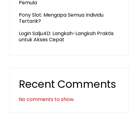
Pemula
Pony Slot: Mengapa Semua Individu
Tertarik?
Login Salju4D: Langkah-Langkah Praktis
untuk Akses Cepat
Recent Comments
No comments to show.