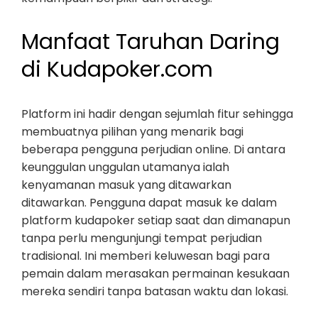
Manfaat Taruhan Daring
di Kudapoker.com
Platform ini hadir dengan sejumlah fitur sehingga
membuatnya pilihan yang menarik bagi
beberapa pengguna perjudian online. Di antara
keunggulan unggulan utamanya ialah
kenyamanan masuk yang ditawarkan
ditawarkan. Pengguna dapat masuk ke dalam
platform kudapoker setiap saat dan dimanapun
tanpa perlu mengunjungi tempat perjudian
tradisional. Ini memberi keluwesan bagi para
pemain dalam merasakan permainan kesukaan
mereka sendiri tanpa batasan waktu dan lokasi.