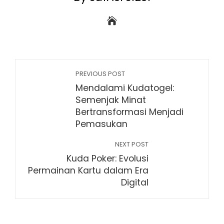
PREVIOUS POST
Mendalami Kudatogel:
Semenjak Minat
Bertransformasi Menjadi
Pemasukan
NEXT POST
Kuda Poker: Evolusi
Permainan Kartu dalam Era
Digital