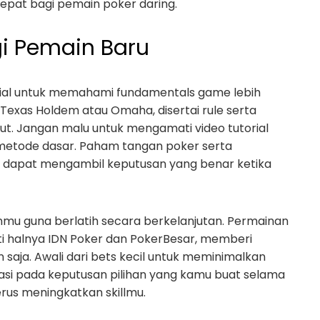
tepat bagi pemain poker daring.
gi Pemain Baru
sial untuk memahami fundamentals game lebih
i Texas Holdem atau Omaha, disertai rule serta
but. Jangan malu untuk mengamati video tutorial
metode dasar. Paham tangan poker serta
 dapat mengambil keputusan yang benar ketika
nmu guna berlatih secara berkelanjutan. Permainan
ti halnya IDN Poker dan PokerBesar, memberi
saja. Awali dari bets kecil untuk meminimalkan
rasi pada keputusan pilihan yang kamu buat selama
erus meningkatkan skillmu.