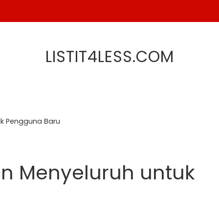
LISTIT4LESS.COM
uk Pengguna Baru
an Menyeluruh untuk