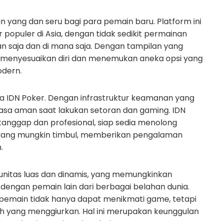
yang dan seru bagi para pemain baru. Platform ini
r populer di Asia, dengan tidak sedikit permainan
 saja dan di mana saja. Dengan tampilan yang
k menyesuaikan diri dan menemukan aneka opsi yang
odern.
 IDN Poker. Dengan infrastruktur keamanan yang
rasa aman saat lakukan setoran dan gaming. IDN
anggap dan profesional, siap sedia menolong
 yang mungkin timbul, memberikan pengalaman
.
munitas luas dan dinamis, yang memungkinkan
 dengan pemain lain dari berbagai belahan dunia.
pemain tidak hanya dapat menikmati game, tetapi
ah yang menggiurkan. Hal ini merupakan keunggulan