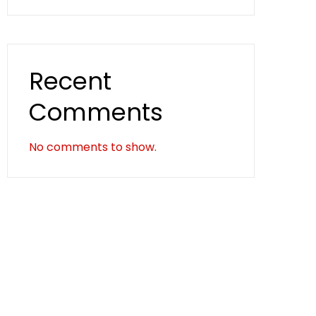
Recent
Comments
No comments to show.