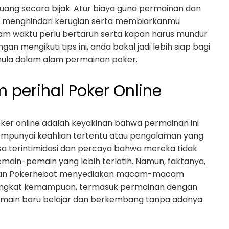
uang secara bijak. Atur biaya guna permainan dan
u menghindari kerugian serta membiarkanmu
m waktu perlu bertaruh serta kapan harus mundur
an mengikuti tips ini, anda bakal jadi lebih siap bagi
ula dalam alam permainan poker.
erihal Poker Online
ker online adalah keyakinan bahwa permainan ini
mpunyai keahlian tertentu atau pengalaman yang
a terintimidasi dan percaya bahwa mereka tidak
ain-pemain yang lebih terlatih. Namun, faktanya,
r dan Pokerhebat menyediakan macam-macam
tingkat kemampuan, termasuk permainan dengan
ain baru belajar dan berkembang tanpa adanya