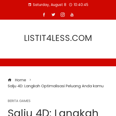
Skip
Saturday, August 8
10:40:45
to
content
LISTIT4LESS.COM
Home
Salju 4D: Langkah Optimalisasi Peluang Anda kamu
BERITA GAMES
Salju 4D: Langkah