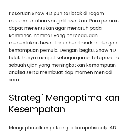
Keseruan Snow 4D pun terletak di ragam
macam taruhan yang ditawarkan. Para pemain
dapat menentukan agar menaruh pada
kombinasi nombor yang berbeda, dan
menentukan besar taruh berdasarkan dengan
kemampuan pemula. Dengan begitu, Snow 4D
tidak hanya menjadi sebagai game, tetapi serta
sebuah ujian yang meningkatkan kemampuan
analisa serta membuat tiap momen menjadi
seru.
Strategi Mengoptimalkan
Kesempatan
Mengoptimalkan peluang di kompetisi salju 4D