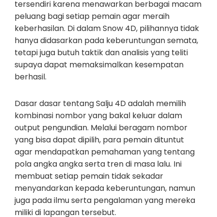
tersendiri karena menawarkan berbagai macam
peluang bagi setiap pemain agar meraih
keberhasilan. Di dalam Snow 4D, pilihannya tidak
hanya didasarkan pada keberuntungan semata,
tetapi juga butuh taktik dan analisis yang teliti
supaya dapat memaksimalkan kesempatan
berhasil.
Dasar dasar tentang Salju 4D adalah memilih
kombinasi nombor yang bakal keluar dalam
output pengundian. Melalui beragam nombor
yang bisa dapat dipilih, para pemain dituntut
agar mendapatkan pemahaman yang tentang
pola angka angka serta tren di masa lalu. Ini
membuat setiap pemain tidak sekadar
menyandarkan kepada keberuntungan, namun
juga pada ilmu serta pengalaman yang mereka
miliki di lapangan tersebut.