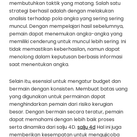
membutuhkan taktik yang matang. Salah satu
strategi berhasil adalah dengan melakukan
analisis terhadap pola angka yang sering sering
muncul. Dengan mempelajari hasil sebelumnya,
pemain dapat menemukan angka-angka yang
memiliki cenderung untuk muncul lebih sering. Ini
tidak memastikan keberhasilan, namun dapat
menolong dalam keputusan berbasis informasi
saat menentukan angka.
Selain itu, esensial untuk mengatur budget dan
bermain dengan konsisten. Membuat batas uang
yang digunakan untuk permainan dapat
menghindarkan pemain dari risiko kerugian
besar. Dengan bermain secara teratur, pemain
dapat memahami dengan lebih baik proses
serta dinamika dari salju 4D.
salju 4d
Hal ini juga
memberikan kesempatan untuk mengujicoba