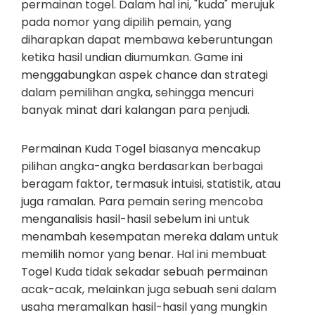
permainan togel. Dalam hal ini, "kuda" merujuk
pada nomor yang dipilih pemain, yang
diharapkan dapat membawa keberuntungan
ketika hasil undian diumumkan. Game ini
menggabungkan aspek chance dan strategi
dalam pemilihan angka, sehingga mencuri
banyak minat dari kalangan para penjudi.
Permainan Kuda Togel biasanya mencakup
pilihan angka-angka berdasarkan berbagai
beragam faktor, termasuk intuisi, statistik, atau
juga ramalan. Para pemain sering mencoba
menganalisis hasil-hasil sebelum ini untuk
menambah kesempatan mereka dalam untuk
memilih nomor yang benar. Hal ini membuat
Togel Kuda tidak sekadar sebuah permainan
acak-acak, melainkan juga sebuah seni dalam
usaha meramalkan hasil-hasil yang mungkin