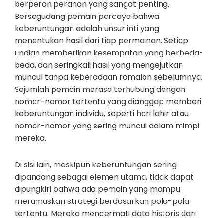
berperan peranan yang sangat penting.
Bersegudang pemain percaya bahwa
keberuntungan adalah unsur inti yang
menentukan hasil dari tiap permainan. Setiap
undian memberikan kesempatan yang berbeda-
beda, dan seringkali hasil yang mengejutkan
muncul tanpa keberadaan ramalan sebelumnya.
Sejumlah pemain merasa terhubung dengan
nomor-nomor tertentu yang dianggap memberi
keberuntungan individu, seperti hari lahir atau
nomor-nomor yang sering muncul dalam mimpi
mereka.
Di sisi lain, meskipun keberuntungan sering
dipandang sebagai elemen utama, tidak dapat
dipungkiri bahwa ada pemain yang mampu
merumuskan strategi berdasarkan pola-pola
tertentu. Mereka mencermati data historis dari