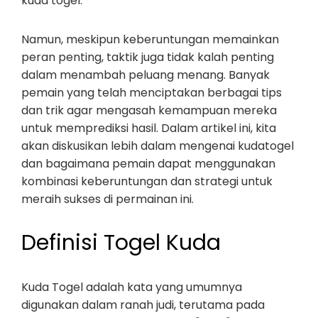
kuda togel.
Namun, meskipun keberuntungan memainkan
peran penting, taktik juga tidak kalah penting
dalam menambah peluang menang. Banyak
pemain yang telah menciptakan berbagai tips
dan trik agar mengasah kemampuan mereka
untuk memprediksi hasil. Dalam artikel ini, kita
akan diskusikan lebih dalam mengenai kudatogel
dan bagaimana pemain dapat menggunakan
kombinasi keberuntungan dan strategi untuk
meraih sukses di permainan ini.
Definisi Togel Kuda
Kuda Togel adalah kata yang umumnya
digunakan dalam ranah judi, terutama pada