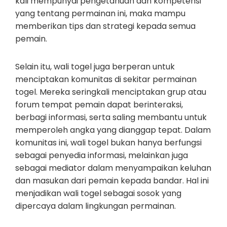
kali mempunyai pengetahuan dan kompetensi
yang tentang permainan ini, maka mampu
memberikan tips dan strategi kepada semua
pemain.
Selain itu, wali togel juga berperan untuk
menciptakan komunitas di sekitar permainan
togel. Mereka seringkali menciptakan grup atau
forum tempat pemain dapat berinteraksi,
berbagi informasi, serta saling membantu untuk
memperoleh angka yang dianggap tepat. Dalam
komunitas ini, wali togel bukan hanya berfungsi
sebagai penyedia informasi, melainkan juga
sebagai mediator dalam menyampaikan keluhan
dan masukan dari pemain kepada bandar. Hal ini
menjadikan wali togel sebagai sosok yang
dipercaya dalam lingkungan permainan.