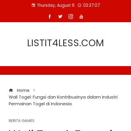
Skip
Thursday, August 6
03:37:07
to
content
LISTIT4LESS.COM
Home
Wali Togel: Fungsi dan Kontribusinya dalam Industri
Permainan Togel di Indonesia.
BERITA GAMES