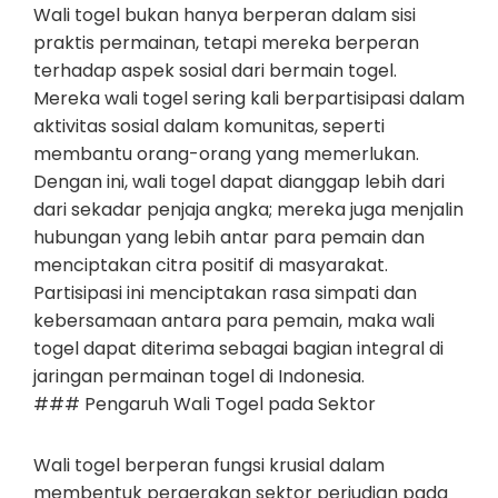
Wali togel bukan hanya berperan dalam sisi
praktis permainan, tetapi mereka berperan
terhadap aspek sosial dari bermain togel.
Mereka wali togel sering kali berpartisipasi dalam
aktivitas sosial dalam komunitas, seperti
membantu orang-orang yang memerlukan.
Dengan ini, wali togel dapat dianggap lebih dari
dari sekadar penjaja angka; mereka juga menjalin
hubungan yang lebih antar para pemain dan
menciptakan citra positif di masyarakat.
Partisipasi ini menciptakan rasa simpati dan
kebersamaan antara para pemain, maka wali
togel dapat diterima sebagai bagian integral di
jaringan permainan togel di Indonesia.
### Pengaruh Wali Togel pada Sektor
Wali togel berperan fungsi krusial dalam
membentuk pergerakan sektor perjudian pada