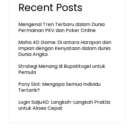
Recent Posts
Mengenal Tren Terbaru dalam Dunia
Permainan PKV dan Poker Online
Maha 4D Game: Di antara Harapan dan
Impian dengan Kenyataan dalam dunia
Dunia Angka
Strategi Menang di Bupatitogel untuk
Pemula
Pony Slot: Mengapa Semua Individu
Tertarik?
Login Salju4D: Langkah-Langkah Praktis
untuk Akses Cepat