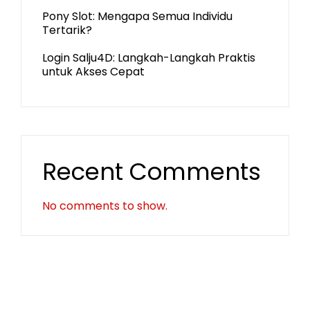
Pony Slot: Mengapa Semua Individu
Tertarik?
Login Salju4D: Langkah-Langkah Praktis
untuk Akses Cepat
Recent Comments
No comments to show.