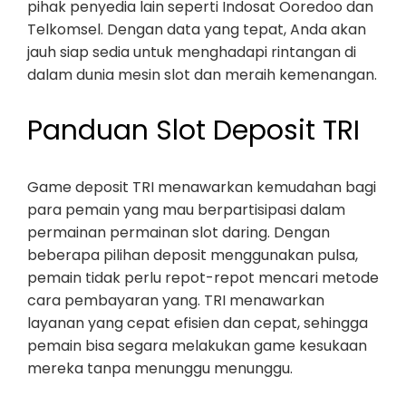
pihak penyedia lain seperti Indosat Ooredoo dan
Telkomsel. Dengan data yang tepat, Anda akan
jauh siap sedia untuk menghadapi rintangan di
dalam dunia mesin slot dan meraih kemenangan.
Panduan Slot Deposit TRI
Game deposit TRI menawarkan kemudahan bagi
para pemain yang mau berpartisipasi dalam
permainan permainan slot daring. Dengan
beberapa pilihan deposit menggunakan pulsa,
pemain tidak perlu repot-repot mencari metode
cara pembayaran yang. TRI menawarkan
layanan yang cepat efisien dan cepat, sehingga
pemain bisa segara melakukan game kesukaan
mereka tanpa menunggu menunggu.