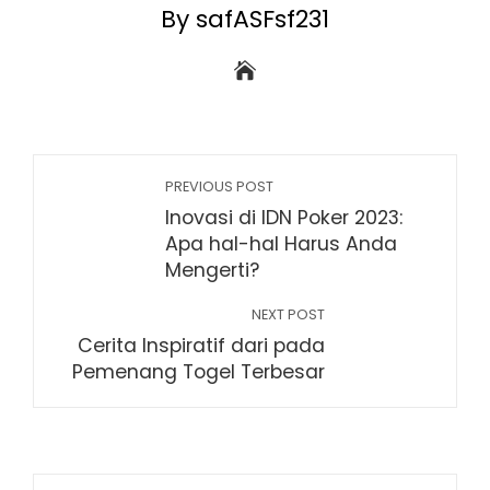
By safASFsf231
PREVIOUS POST
Inovasi di IDN Poker 2023:
Apa hal-hal Harus Anda
Mengerti?
NEXT POST
Cerita Inspiratif dari pada
Pemenang Togel Terbesar