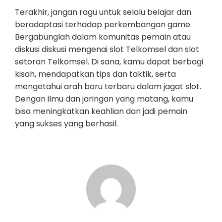
Terakhir, jangan ragu untuk selalu belajar dan
beradaptasi terhadap perkembangan game.
Bergabunglah dalam komunitas pemain atau
diskusi diskusi mengenai slot Telkomsel dan slot
setoran Telkomsel. Di sana, kamu dapat berbagi
kisah, mendapatkan tips dan taktik, serta
mengetahui arah baru terbaru dalam jagat slot.
Dengan ilmu dan jaringan yang matang, kamu
bisa meningkatkan keahlian dan jadi pemain
yang sukses yang berhasil.