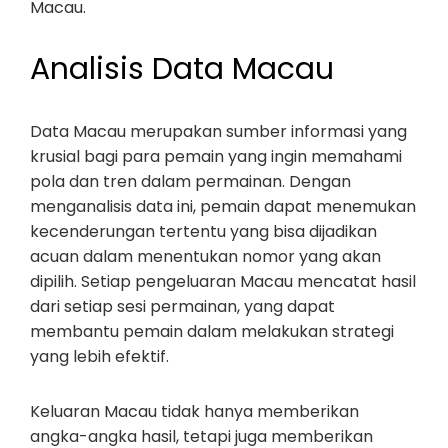
Macau.
Analisis Data Macau
Data Macau merupakan sumber informasi yang
krusial bagi para pemain yang ingin memahami
pola dan tren dalam permainan. Dengan
menganalisis data ini, pemain dapat menemukan
kecenderungan tertentu yang bisa dijadikan
acuan dalam menentukan nomor yang akan
dipilih. Setiap pengeluaran Macau mencatat hasil
dari setiap sesi permainan, yang dapat
membantu pemain dalam melakukan strategi
yang lebih efektif.
Keluaran Macau tidak hanya memberikan
angka-angka hasil, tetapi juga memberikan