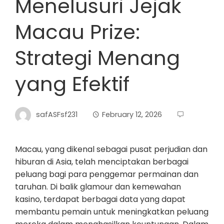
Menelusuri Jejak
Macau Prize:
Strategi Menang
yang Efektif
safASFsf231
February 12, 2026
Macau, yang dikenal sebagai pusat perjudian dan
hiburan di Asia, telah menciptakan berbagai
peluang bagi para penggemar permainan dan
taruhan. Di balik glamour dan kemewahan
kasino, terdapat berbagai data yang dapat
membantu pemain untuk meningkatkan peluang