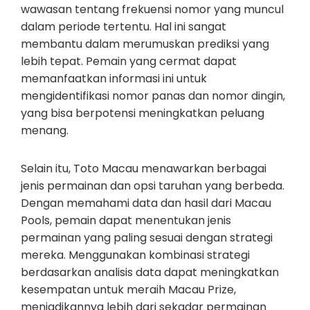
wawasan tentang frekuensi nomor yang muncul
dalam periode tertentu. Hal ini sangat
membantu dalam merumuskan prediksi yang
lebih tepat. Pemain yang cermat dapat
memanfaatkan informasi ini untuk
mengidentifikasi nomor panas dan nomor dingin,
yang bisa berpotensi meningkatkan peluang
menang.
Selain itu, Toto Macau menawarkan berbagai
jenis permainan dan opsi taruhan yang berbeda.
Dengan memahami data dan hasil dari Macau
Pools, pemain dapat menentukan jenis
permainan yang paling sesuai dengan strategi
mereka. Menggunakan kombinasi strategi
berdasarkan analisis data dapat meningkatkan
kesempatan untuk meraih Macau Prize,
menjadikannya lebih dari sekadar permainan