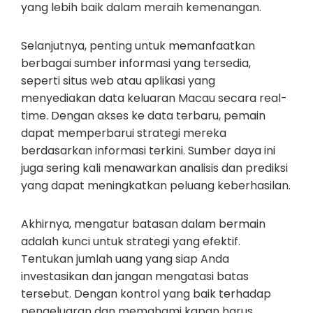
yang lebih baik dalam meraih kemenangan.
Selanjutnya, penting untuk memanfaatkan
berbagai sumber informasi yang tersedia,
seperti situs web atau aplikasi yang
menyediakan data keluaran Macau secara real-
time. Dengan akses ke data terbaru, pemain
dapat memperbarui strategi mereka
berdasarkan informasi terkini. Sumber daya ini
juga sering kali menawarkan analisis dan prediksi
yang dapat meningkatkan peluang keberhasilan.
Akhirnya, mengatur batasan dalam bermain
adalah kunci untuk strategi yang efektif.
Tentukan jumlah uang yang siap Anda
investasikan dan jangan mengatasi batas
tersebut. Dengan kontrol yang baik terhadap
pengeluaran dan memahami kapan harus