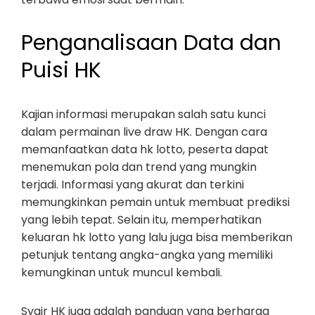
Penganalisaan Data dan
Puisi HK
Kajian informasi merupakan salah satu kunci
dalam permainan live draw HK. Dengan cara
memanfaatkan data hk lotto, peserta dapat
menemukan pola dan trend yang mungkin
terjadi. Informasi yang akurat dan terkini
memungkinkan pemain untuk membuat prediksi
yang lebih tepat. Selain itu, memperhatikan
keluaran hk lotto yang lalu juga bisa memberikan
petunjuk tentang angka-angka yang memiliki
kemungkinan untuk muncul kembali.
Syair HK juga adalah panduan yang berharga