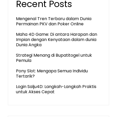
Recent Posts
Mengenal Tren Terbaru dalam Dunia
Permainan PKV dan Poker Online
Maha 4D Game: Di antara Harapan dan
Impian dengan Kenyataan dalam dunia
Dunia Angka
Strategi Menang di Bupatitogel untuk
Pemula
Pony Slot: Mengapa Semua Individu
Tertarik?
Login Salju4D: Langkah-Langkah Praktis
untuk Akses Cepat