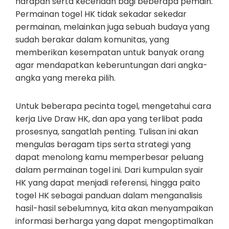
harapan serta keceriaan bagi beberapa pemain.
Permainan togel HK tidak sekadar sekedar
permainan, melainkan juga sebuah budaya yang
sudah berakar dalam komunitas, yang
memberikan kesempatan untuk banyak orang
agar mendapatkan keberuntungan dari angka-
angka yang mereka pilih.
Untuk beberapa pecinta togel, mengetahui cara
kerja Live Draw HK, dan apa yang terlibat pada
prosesnya, sangatlah penting. Tulisan ini akan
mengulas beragam tips serta strategi yang
dapat menolong kamu memperbesar peluang
dalam permainan togel ini. Dari kumpulan syair
HK yang dapat menjadi referensi, hingga paito
togel HK sebagai panduan dalam menganalisis
hasil-hasil sebelumnya, kita akan menyampaikan
informasi berharga yang dapat mengoptimalkan