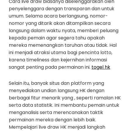
Cara live draw biasanya diselenggarakan oleh
penyelenggara dengan transparan dan untuk
umum. Selama acara berlangsung, nomor-
nomor yang ditarik akan ditampilkan secara
langsung dalam waktu nyata, memberi peluang
kepada pemain agar segera tahu apakah
mereka memenangkan taruhan atau tidak. Hal
ini menjadi atraksi utama bagi pencinta lotto,
karena timeliness dan kejernihan informasi
sangat penting pada permainan ini.
togel hk
Selain itu, banyak situs dan platform yang
menyediakan undian langsung HK dengan
berbagai fitur menarik yang , seperti ramalan HK
serta data statistik. Ini membantu pemain untuk
menganalisis serta merencanakan taktik
permainan mereka dengan lebih baik.
Mempelajari live draw HK menjadi langkah