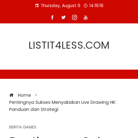
Skip
Thursday, August 6
14:19:16
to
content
LISTIT4LESS.COM
Home
Pentingnya Sukses Menyaksikan Live Drawing HK:
Panduan dan Strategi
BERITA GAMES