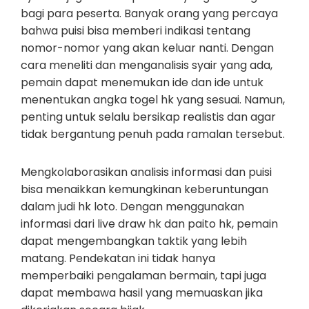
bagi para peserta. Banyak orang yang percaya
bahwa puisi bisa memberi indikasi tentang
nomor-nomor yang akan keluar nanti. Dengan
cara meneliti dan menganalisis syair yang ada,
pemain dapat menemukan ide dan ide untuk
menentukan angka togel hk yang sesuai. Namun,
penting untuk selalu bersikap realistis dan agar
tidak bergantung penuh pada ramalan tersebut.
Mengkolaborasikan analisis informasi dan puisi
bisa menaikkan kemungkinan keberuntungan
dalam judi hk loto. Dengan menggunakan
informasi dari live draw hk dan paito hk, pemain
dapat mengembangkan taktik yang lebih
matang. Pendekatan ini tidak hanya
memperbaiki pengalaman bermain, tapi juga
dapat membawa hasil yang memuaskan jika