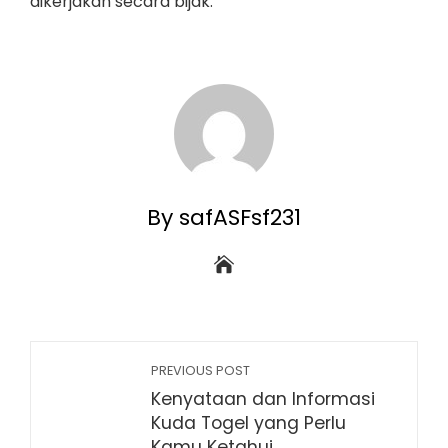
dikerjakan secara bijak.
By safASFsf231
PREVIOUS POST
Kenyataan dan Informasi
Kuda Togel yang Perlu
Kamu Ketahui