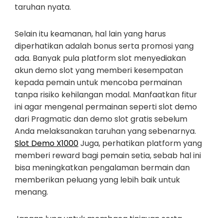
taruhan nyata.
Selain itu keamanan, hal lain yang harus
diperhatikan adalah bonus serta promosi yang
ada. Banyak pula platform slot menyediakan
akun demo slot yang memberi kesempatan
kepada pemain untuk mencoba permainan
tanpa risiko kehilangan modal. Manfaatkan fitur
ini agar mengenal permainan seperti slot demo
dari Pragmatic dan demo slot gratis sebelum
Anda melaksanakan taruhan yang sebenarnya.
Slot Demo X1000
Juga, perhatikan platform yang
memberi reward bagi pemain setia, sebab hal ini
bisa meningkatkan pengalaman bermain dan
memberikan peluang yang lebih baik untuk
menang.