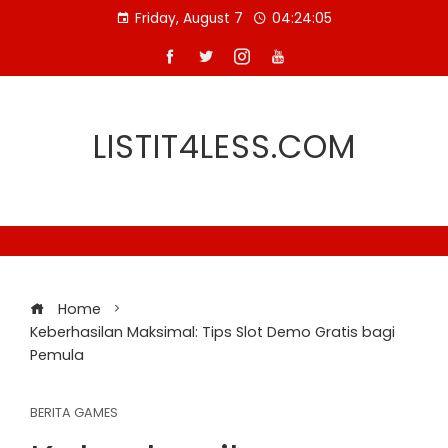
Skip
Friday, August 7
04:24:06
to
content
LISTIT4LESS.COM
Home
Keberhasilan Maksimal: Tips Slot Demo Gratis bagi
Pemula
BERITA GAMES