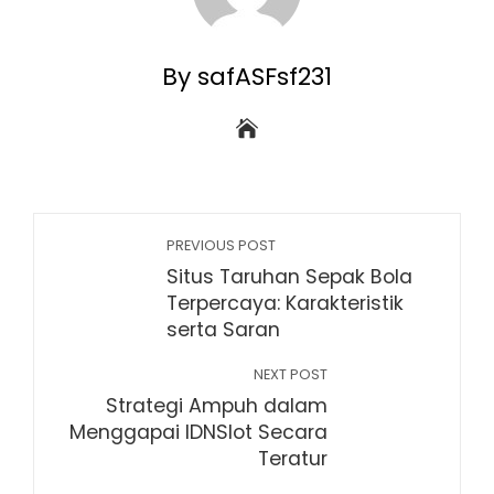
By safASFsf231
PREVIOUS POST
Situs Taruhan Sepak Bola
Terpercaya: Karakteristik
serta Saran
NEXT POST
Strategi Ampuh dalam
Menggapai IDNSlot Secara
Teratur