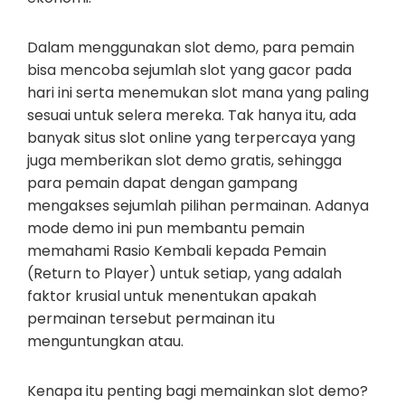
Dalam menggunakan slot demo, para pemain
bisa mencoba sejumlah slot yang gacor pada
hari ini serta menemukan slot mana yang paling
sesuai untuk selera mereka. Tak hanya itu, ada
banyak situs slot online yang terpercaya yang
juga memberikan slot demo gratis, sehingga
para pemain dapat dengan gampang
mengakses sejumlah pilihan permainan. Adanya
mode demo ini pun membantu pemain
memahami Rasio Kembali kepada Pemain
(Return to Player) untuk setiap, yang adalah
faktor krusial untuk menentukan apakah
permainan tersebut permainan itu
menguntungkan atau.
Kenapa itu penting bagi memainkan slot demo?