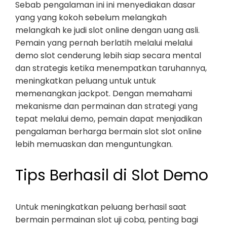
Sebab pengalaman ini ini menyediakan dasar
yang yang kokoh sebelum melangkah
melangkah ke judi slot online dengan uang asli.
Pemain yang pernah berlatih melalui melalui
demo slot cenderung lebih siap secara mental
dan strategis ketika menempatkan taruhannya,
meningkatkan peluang untuk untuk
memenangkan jackpot. Dengan memahami
mekanisme dan permainan dan strategi yang
tepat melalui demo, pemain dapat menjadikan
pengalaman berharga bermain slot slot online
lebih memuaskan dan menguntungkan.
Tips Berhasil di Slot Demo
Untuk meningkatkan peluang berhasil saat
bermain permainan slot uji coba, penting bagi