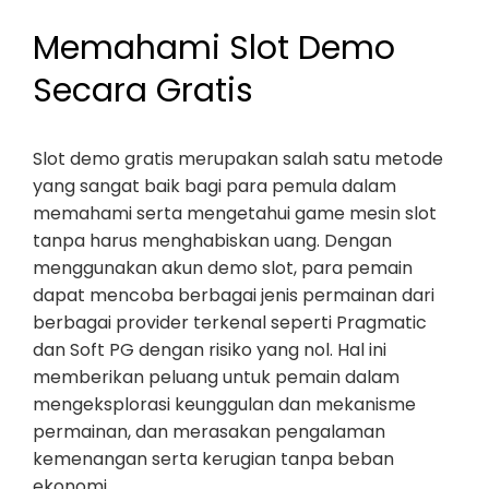
Memahami Slot Demo
Secara Gratis
Slot demo gratis merupakan salah satu metode
yang sangat baik bagi para pemula dalam
memahami serta mengetahui game mesin slot
tanpa harus menghabiskan uang. Dengan
menggunakan akun demo slot, para pemain
dapat mencoba berbagai jenis permainan dari
berbagai provider terkenal seperti Pragmatic
dan Soft PG dengan risiko yang nol. Hal ini
memberikan peluang untuk pemain dalam
mengeksplorasi keunggulan dan mekanisme
permainan, dan merasakan pengalaman
kemenangan serta kerugian tanpa beban
ekonomi.