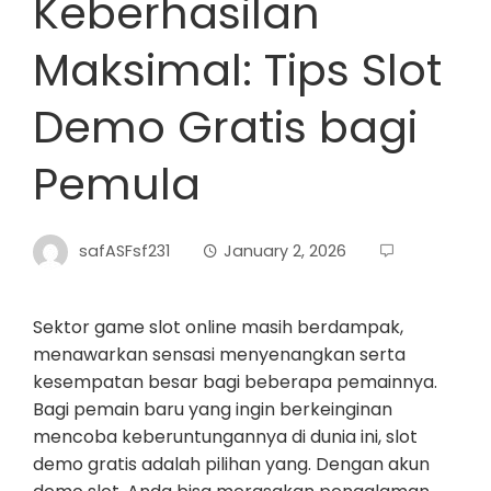
Keberhasilan
Maksimal: Tips Slot
Demo Gratis bagi
Pemula
safASFsf231
January 2, 2026
Sektor game slot online masih berdampak,
menawarkan sensasi menyenangkan serta
kesempatan besar bagi beberapa pemainnya.
Bagi pemain baru yang ingin berkeinginan
mencoba keberuntungannya di dunia ini, slot
demo gratis adalah pilihan yang. Dengan akun