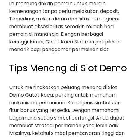
Ini memungkinkan pemain untuk meraih
kemenangan tanpa perlu melakukan deposit.
Tersedianya akun demo dan situs demo gacor
membuat aksesibilitas semakin mudah bagi
pemain di mana saja. Dengan berbagai
keunggulan ini, Gatot Kaca Slot menjadi pilihan
menarik bagi penggemar permainan slot.
Tips Menang di Slot Demo
Untuk meningkatkan peluang menang di Slot
Demo Gatot Kaca, penting untuk memahami
mekanisme permainan. Kenali jenis simbol dan
fitur bonus yang tersedia. Dengan memahami
bagaimana setiap simbol berfungsi, Anda dapat
membuat strategi permainan yang lebih baik.
Misalnya, ketahui simbol pembayaran tinggi dan