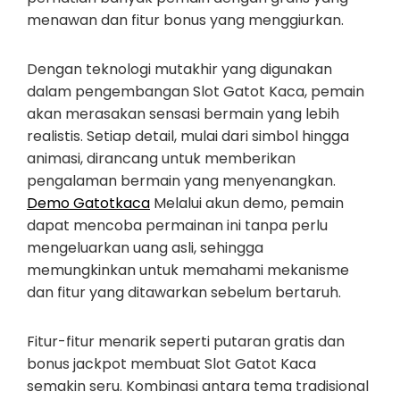
menawan dan fitur bonus yang menggiurkan.
Dengan teknologi mutakhir yang digunakan
dalam pengembangan Slot Gatot Kaca, pemain
akan merasakan sensasi bermain yang lebih
realistis. Setiap detail, mulai dari simbol hingga
animasi, dirancang untuk memberikan
pengalaman bermain yang menyenangkan.
Demo Gatotkaca
Melalui akun demo, pemain
dapat mencoba permainan ini tanpa perlu
mengeluarkan uang asli, sehingga
memungkinkan untuk memahami mekanisme
dan fitur yang ditawarkan sebelum bertaruh.
Fitur-fitur menarik seperti putaran gratis dan
bonus jackpot membuat Slot Gatot Kaca
semakin seru. Kombinasi antara tema tradisional