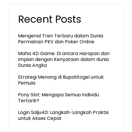
Recent Posts
Mengenal Tren Terbaru dalam Dunia
Permainan PKV dan Poker Online
Maha 4D Game: Di antara Harapan dan
Impian dengan Kenyataan dalam dunia
Dunia Angka
Strategi Menang di Bupatitogel untuk
Pemula
Pony Slot: Mengapa Semua Individu
Tertarik?
Login Salju4D: Langkah-Langkah Praktis
untuk Akses Cepat