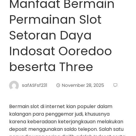
Manfaat Bermain
Permainan Slot
Setoran Daya
Indosat Ooredoo
beserta Three
safASFsf231
November 28, 2025
Bermain slot di internet kian populer dalam
kalangan para penggemar judi, khususnya
karena keberadaan keterjangkauan melakukan
deposit menggunakan saldo telepon. Salah satu