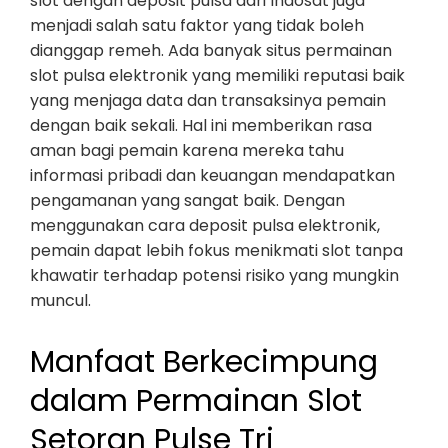
slot dengan deposit pulsa dari Indosat juga
menjadi salah satu faktor yang tidak boleh
dianggap remeh. Ada banyak situs permainan
slot pulsa elektronik yang memiliki reputasi baik
yang menjaga data dan transaksinya pemain
dengan baik sekali. Hal ini memberikan rasa
aman bagi pemain karena mereka tahu
informasi pribadi dan keuangan mendapatkan
pengamanan yang sangat baik. Dengan
menggunakan cara deposit pulsa elektronik,
pemain dapat lebih fokus menikmati slot tanpa
khawatir terhadap potensi risiko yang mungkin
muncul.
Manfaat Berkecimpung
dalam Permainan Slot
Setoran Pulse Tri