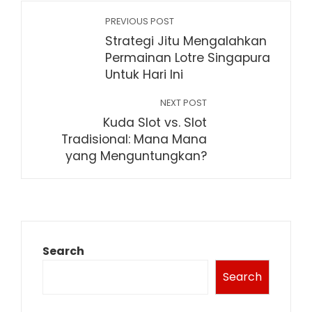
PREVIOUS POST
Strategi Jitu Mengalahkan
Permainan Lotre Singapura
Untuk Hari Ini
NEXT POST
Kuda Slot vs. Slot
Tradisional: Mana Mana
yang Menguntungkan?
Search
Search