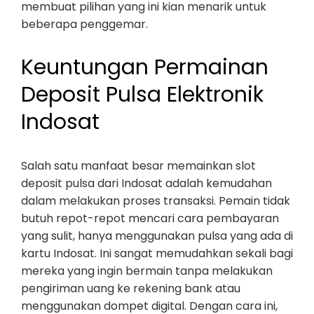
membuat pilihan yang ini kian menarik untuk
beberapa penggemar.
Keuntungan Permainan
Deposit Pulsa Elektronik
Indosat
Salah satu manfaat besar memainkan slot
deposit pulsa dari Indosat adalah kemudahan
dalam melakukan proses transaksi. Pemain tidak
butuh repot-repot mencari cara pembayaran
yang sulit, hanya menggunakan pulsa yang ada di
kartu Indosat. Ini sangat memudahkan sekali bagi
mereka yang ingin bermain tanpa melakukan
pengiriman uang ke rekening bank atau
menggunakan dompet digital. Dengan cara ini,