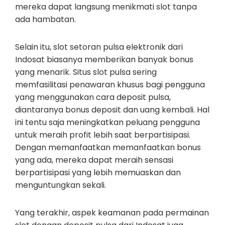
mereka dapat langsung menikmati slot tanpa
ada hambatan.
Selain itu, slot setoran pulsa elektronik dari
Indosat biasanya memberikan banyak bonus
yang menarik. Situs slot pulsa sering
memfasilitasi penawaran khusus bagi pengguna
yang menggunakan cara deposit pulsa,
diantaranya bonus deposit dan uang kembali. Hal
ini tentu saja meningkatkan peluang pengguna
untuk meraih profit lebih saat berpartisipasi.
Dengan memanfaatkan memanfaatkan bonus
yang ada, mereka dapat meraih sensasi
berpartisipasi yang lebih memuaskan dan
menguntungkan sekali.
Yang terakhir, aspek keamanan pada permainan