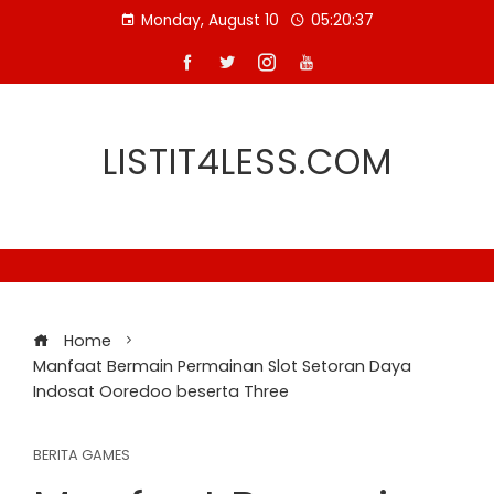
Skip
Monday, August 10
05:20:37
to
content
LISTIT4LESS.COM
Home
Manfaat Bermain Permainan Slot Setoran Daya
Indosat Ooredoo beserta Three
BERITA GAMES