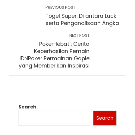
PREVIOUS POST
Togel Super: Di antara Luck
serta Penganalisaan Angka
NEXT POST
PokerHebat : Cerita
Keberhasilan Pemain
IDNPoker Permainan Gaple
yang Memberikan Inspirasi
Search
Search