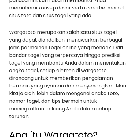
panduan ini, kami akan membantu Anda
memahami konsep dasar serta cara bermain di
situs toto dan situs togel yang ada.
Wargatoto merupakan salah satu situs togel
yang dapat diandalkan, menawarkan berbagai
jenis permainan togel online yang menarik. Dari
bandar togel yang terpercaya hingga prediksi
togel yang membantu Anda dalam menentukan
angka togel, setiap elemen di wargatoto
dirancang untuk memberikan pengalaman
bermain yang nyaman dan menyenangkan. Mari
kita jelajahi lebih dalam mengenai angka toto,
nomor togel, dan tips bermain untuk
meningkatkan peluang Anda dalam setiap
taruhan.
Apa itu Wargatoto?