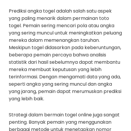
Prediksi angka togel adalah salah satu aspek
yang paling menarik dalam permainan toto
togel. Pemain sering mencari pola atau angka
yang sering muncul untuk meningkatkan peluang
mereka dalam memenangkan taruhan.
Meskipun togel didasarkan pada keberuntungan,
beberapa pemain percaya bahwa analisis
statistik dari hasil sebelumnya dapat membantu
mereka membuat keputusan yang lebih
terinformasi. Dengan mengamati data yang ada,
seperti angka yang sering muncul dan angka
yang jarang, pemain dapat merumuskan prediksi
yang lebih baik.
Strategi dalam bermain togel online juga sangat
penting. Banyak pemain yang menggunakan
berbagai metode untuk menetapkan nomor