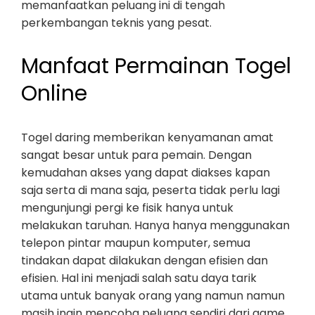
memanfaatkan peluang ini di tengah
perkembangan teknis yang pesat.
Manfaat Permainan Togel
Online
Togel daring memberikan kenyamanan amat
sangat besar untuk para pemain. Dengan
kemudahan akses yang dapat diakses kapan
saja serta di mana saja, peserta tidak perlu lagi
mengunjungi pergi ke fisik hanya untuk
melakukan taruhan. Hanya hanya menggunakan
telepon pintar maupun komputer, semua
tindakan dapat dilakukan dengan efisien dan
efisien. Hal ini menjadi salah satu daya tarik
utama untuk banyak orang yang namun namun
masih ingin mencoba peluang sendiri dari game