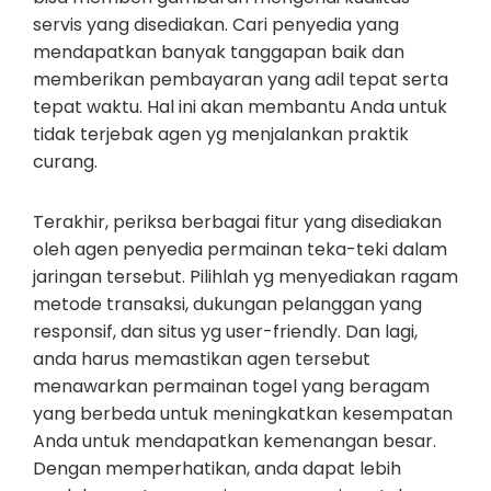
servis yang disediakan. Cari penyedia yang
mendapatkan banyak tanggapan baik dan
memberikan pembayaran yang adil tepat serta
tepat waktu. Hal ini akan membantu Anda untuk
tidak terjebak agen yg menjalankan praktik
curang.
Terakhir, periksa berbagai fitur yang disediakan
oleh agen penyedia permainan teka-teki dalam
jaringan tersebut. Pilihlah yg menyediakan ragam
metode transaksi, dukungan pelanggan yang
responsif, dan situs yg user-friendly. Dan lagi,
anda harus memastikan agen tersebut
menawarkan permainan togel yang beragam
yang berbeda untuk meningkatkan kesempatan
Anda untuk mendapatkan kemenangan besar.
Dengan memperhatikan, anda dapat lebih