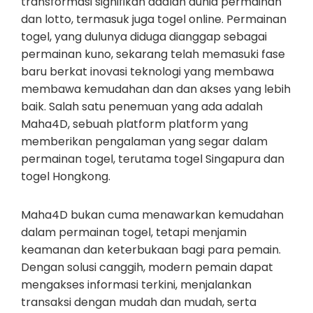
transformasi signifikan adalah dunia permainan
dan lotto, termasuk juga togel online. Permainan
togel, yang dulunya diduga dianggap sebagai
permainan kuno, sekarang telah memasuki fase
baru berkat inovasi teknologi yang membawa
membawa kemudahan dan dan akses yang lebih
baik. Salah satu penemuan yang ada adalah
Maha4D, sebuah platform platform yang
memberikan pengalaman yang segar dalam
permainan togel, terutama togel Singapura dan
togel Hongkong.
Maha4D bukan cuma menawarkan kemudahan
dalam permainan togel, tetapi menjamin
keamanan dan keterbukaan bagi para pemain.
Dengan solusi canggih, modern pemain dapat
mengakses informasi terkini, menjalankan
transaksi dengan mudah dan mudah, serta