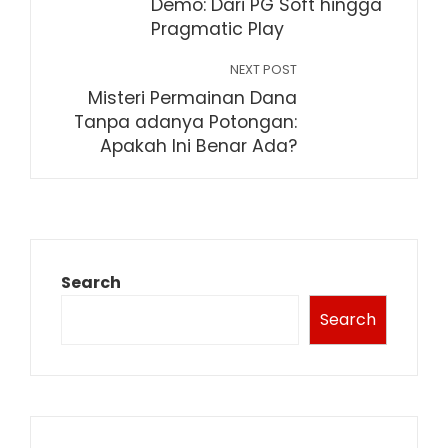
Demo: Dari PG Soft hingga
Pragmatic Play
NEXT POST
Misteri Permainan Dana
Tanpa adanya Potongan:
Apakah Ini Benar Ada?
Search
Search