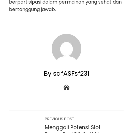
berpartisipasi dalam permainan yang sehat dan
bertanggung jawab.
By safASFsf231
PREVIOUS POST
Menggali Potensi Slot