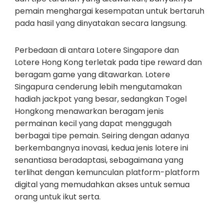
pemain menghargai kesempatan untuk bertaruh
pada hasil yang dinyatakan secara langsung.
Perbedaan di antara Lotere Singapore dan
Lotere Hong Kong terletak pada tipe reward dan
beragam game yang ditawarkan. Lotere
Singapura cenderung lebih mengutamakan
hadiah jackpot yang besar, sedangkan Togel
Hongkong menawarkan beragam jenis
permainan kecil yang dapat menggugah
berbagai tipe pemain. Seiring dengan adanya
berkembangnya inovasi, kedua jenis lotere ini
senantiasa beradaptasi, sebagaimana yang
terlihat dengan kemunculan platform-platform
digital yang memudahkan akses untuk semua
orang untuk ikut serta.