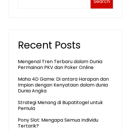
Search
Recent Posts
Mengenal Tren Terbaru dalam Dunia
Permainan PKV dan Poker Online
Maha 4D Game: Di antara Harapan dan
Impian dengan Kenyataan dalam dunia
Dunia Angka
Strategi Menang di Bupatitogel untuk
Pemula
Pony Slot: Mengapa Semua Individu
Tertarik?