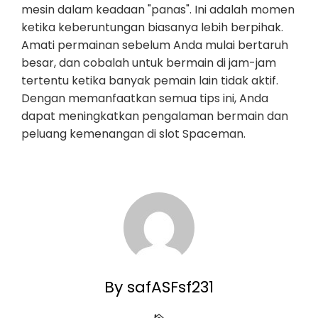
mesin dalam keadaan "panas". Ini adalah momen
ketika keberuntungan biasanya lebih berpihak.
Amati permainan sebelum Anda mulai bertaruh
besar, dan cobalah untuk bermain di jam-jam
tertentu ketika banyak pemain lain tidak aktif.
Dengan memanfaatkan semua tips ini, Anda
dapat meningkatkan pengalaman bermain dan
peluang kemenangan di slot Spaceman.
By safASFsf231