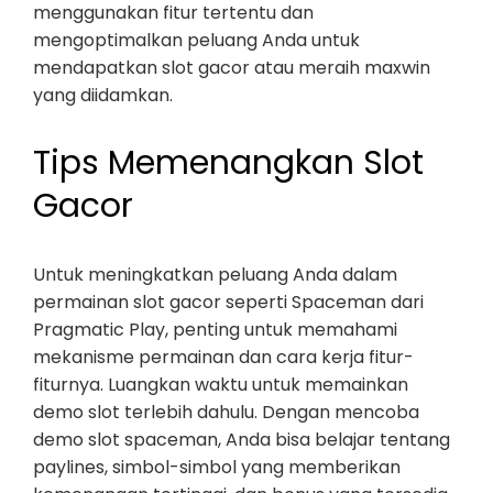
menggunakan fitur tertentu dan
mengoptimalkan peluang Anda untuk
mendapatkan slot gacor atau meraih maxwin
yang diidamkan.
Tips Memenangkan Slot
Gacor
Untuk meningkatkan peluang Anda dalam
permainan slot gacor seperti Spaceman dari
Pragmatic Play, penting untuk memahami
mekanisme permainan dan cara kerja fitur-
fiturnya. Luangkan waktu untuk memainkan
demo slot terlebih dahulu. Dengan mencoba
demo slot spaceman, Anda bisa belajar tentang
paylines, simbol-simbol yang memberikan