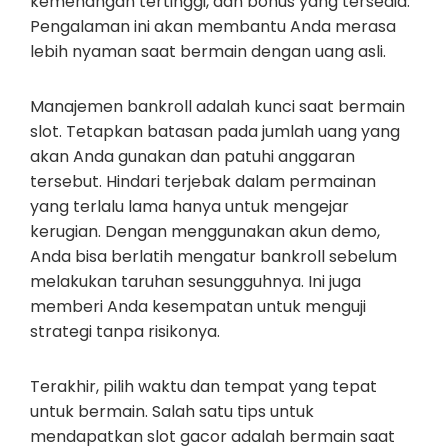
kemenangan tertinggi, dan bonus yang tersedia.
Pengalaman ini akan membantu Anda merasa
lebih nyaman saat bermain dengan uang asli.
Manajemen bankroll adalah kunci saat bermain
slot. Tetapkan batasan pada jumlah uang yang
akan Anda gunakan dan patuhi anggaran
tersebut. Hindari terjebak dalam permainan
yang terlalu lama hanya untuk mengejar
kerugian. Dengan menggunakan akun demo,
Anda bisa berlatih mengatur bankroll sebelum
melakukan taruhan sesungguhnya. Ini juga
memberi Anda kesempatan untuk menguji
strategi tanpa risikonya.
Terakhir, pilih waktu dan tempat yang tepat
untuk bermain. Salah satu tips untuk
mendapatkan slot gacor adalah bermain saat