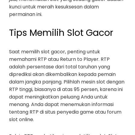
kunci untuk meraih kesuksesan dalam
permainan ini.
Tips Memilih Slot Gacor
Saat memilih slot gacor, penting untuk
memahami RTP atau Return to Player. RTP
adalah persentase dari total taruhan yang
diprediksi akan dikembalikan kepada pemain
dalam jangka panjang. Pilihlah mesin slot dengan
RTP tinggi, biasanya di atas 95 persen, karena ini
dapat meningkatkan peluang Anda untuk
menang. Anda dapat menemukan informasi
tentang RTP di situs penyedia game atau forum
slot online.