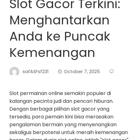
Slot Gacor Terkini:
Menghantarkan
Anda ke Puncak
Kemenangan
safASFsf231
October 7, 2025
Slot permainan online semakin populer di
kalangan pecinta judi dan pencari hiburan.
Dengan berbagai pilihan slot gacor yang
tersedia, para pemain kini bisa merasakan
pengalaman bermain yang menyenangkan
sekaligus berpotensi untuk meraih kemenangan