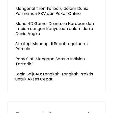
Mengenal Tren Terbaru dalam Dunia
Permainan PKV dan Poker Online
Maha 4D Game: Di antara Harapan dan
Impian dengan Kenyataan dalam dunia
Dunia Angka
Strategi Menang di Bupatitogel untuk
Pemula
Pony Slot: Mengapa Semua Individu
Tertarik?
Login Salju4D: Langkah-Langkah Praktis
untuk Akses Cepat