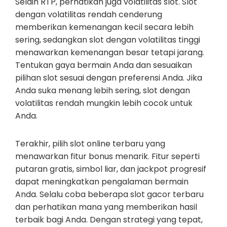
Selain RTP, perhatikan juga volatilitas slot. Slot
dengan volatilitas rendah cenderung
memberikan kemenangan kecil secara lebih
sering, sedangkan slot dengan volatilitas tinggi
menawarkan kemenangan besar tetapi jarang.
Tentukan gaya bermain Anda dan sesuaikan
pilihan slot sesuai dengan preferensi Anda. Jika
Anda suka menang lebih sering, slot dengan
volatilitas rendah mungkin lebih cocok untuk
Anda.
Terakhir, pilih slot online terbaru yang
menawarkan fitur bonus menarik. Fitur seperti
putaran gratis, simbol liar, dan jackpot progresif
dapat meningkatkan pengalaman bermain
Anda. Selalu coba beberapa slot gacor terbaru
dan perhatikan mana yang memberikan hasil
terbaik bagi Anda. Dengan strategi yang tepat,