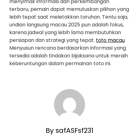
menyimak informasi dan perkembangan
terbaru, pemain dapat memutuskan pilihan yang
lebih tepat saat meletakkan taruhan. Tentu saja,
undian langsung macau 2025 pun adalah fokus,
karena jadwal yang lebih lama membutuhkan
persiapan dan strategi yang tepat.
toto macau
Menyusun rencana berdasarkan informasi yang
tersedia adalah tindakan bijaksana untuk meraih
keberuntungan dalam permainan toto ini.
By safASFsf231