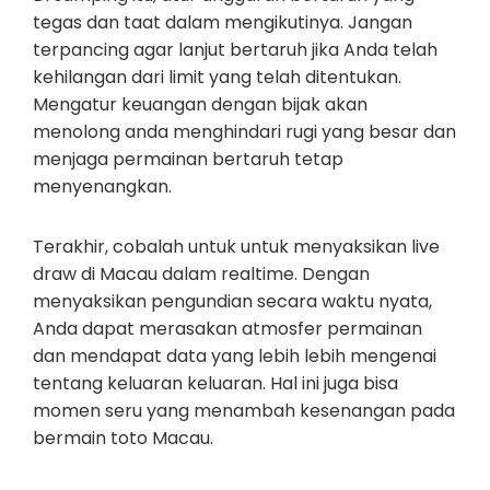
tegas dan taat dalam mengikutinya. Jangan
terpancing agar lanjut bertaruh jika Anda telah
kehilangan dari limit yang telah ditentukan.
Mengatur keuangan dengan bijak akan
menolong anda menghindari rugi yang besar dan
menjaga permainan bertaruh tetap
menyenangkan.
Terakhir, cobalah untuk untuk menyaksikan live
draw di Macau dalam realtime. Dengan
menyaksikan pengundian secara waktu nyata,
Anda dapat merasakan atmosfer permainan
dan mendapat data yang lebih lebih mengenai
tentang keluaran keluaran. Hal ini juga bisa
momen seru yang menambah kesenangan pada
bermain toto Macau.