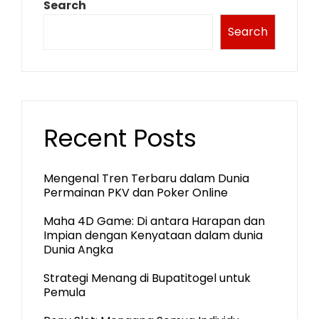
Search
Search
Recent Posts
Mengenal Tren Terbaru dalam Dunia
Permainan PKV dan Poker Online
Maha 4D Game: Di antara Harapan dan
Impian dengan Kenyataan dalam dunia
Dunia Angka
Strategi Menang di Bupatitogel untuk
Pemula