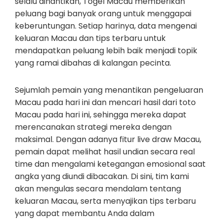
selalu dinantikan, Togel Macau memberikan
peluang bagi banyak orang untuk menggapai
keberuntungan. Setiap harinya, data mengenai
keluaran Macau dan tips terbaru untuk
mendapatkan peluang lebih baik menjadi topik
yang ramai dibahas di kalangan pecinta.
Sejumlah pemain yang menantikan pengeluaran
Macau pada hari ini dan mencari hasil dari toto
Macau pada hari ini, sehingga mereka dapat
merencanakan strategi mereka dengan
maksimal. Dengan adanya fitur live draw Macau,
pemain dapat melihat hasil undian secara real
time dan mengalami ketegangan emosional saat
angka yang diundi dibacakan. Di sini, tim kami
akan mengulas secara mendalam tentang
keluaran Macau, serta menyajikan tips terbaru
yang dapat membantu Anda dalam