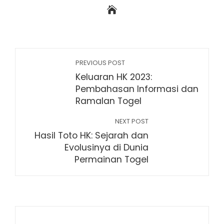
PREVIOUS POST
Keluaran HK 2023:
Pembahasan Informasi dan
Ramalan Togel
NEXT POST
Hasil Toto HK: Sejarah dan
Evolusinya di Dunia
Permainan Togel