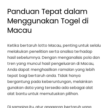
Panduan Tepat dalam
Menggunakan Togel di
Macau
Ketika bertaruh lotto Macau, penting untuk selalu
melakukan penelitian serta analisa terhadap
hasil sebelumnya. Dengan menganalisis pola dan
tren yang muncul hasil pengeluaran di Macau,
Anda dapat menghasilkan ramalan yang lebih
tepat bagi bertaruh anda. Tidak hanya
bergantung pada keberuntungan, melainkan
gunakan data yang tersedia ada sebagai alat
alat bantu untuk memutuskan pilihan.
Di samping itu, atur anggaran bertaruh yang