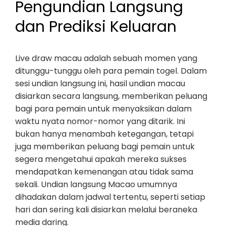
Pengundian Langsung
dan Prediksi Keluaran
Live draw macau adalah sebuah momen yang
ditunggu-tunggu oleh para pemain togel. Dalam
sesi undian langsung ini, hasil undian macau
disiarkan secara langsung, memberikan peluang
bagi para pemain untuk menyaksikan dalam
waktu nyata nomor-nomor yang ditarik. Ini
bukan hanya menambah ketegangan, tetapi
juga memberikan peluang bagi pemain untuk
segera mengetahui apakah mereka sukses
mendapatkan kemenangan atau tidak sama
sekali. Undian langsung Macao umumnya
dihadakan dalam jadwal tertentu, seperti setiap
hari dan sering kali disiarkan melalui beraneka
media daring.