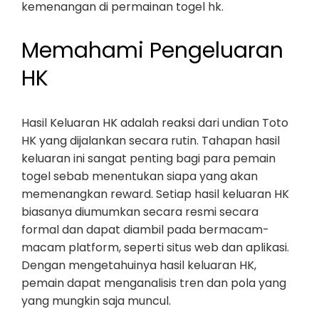
kemenangan di permainan togel hk.
Memahami Pengeluaran
HK
Hasil Keluaran HK adalah reaksi dari undian Toto
HK yang dijalankan secara rutin. Tahapan hasil
keluaran ini sangat penting bagi para pemain
togel sebab menentukan siapa yang akan
memenangkan reward. Setiap hasil keluaran HK
biasanya diumumkan secara resmi secara
formal dan dapat diambil pada bermacam-
macam platform, seperti situs web dan aplikasi.
Dengan mengetahuinya hasil keluaran HK,
pemain dapat menganalisis tren dan pola yang
yang mungkin saja muncul.