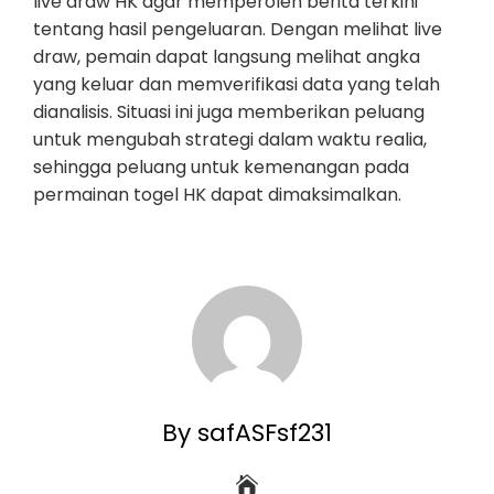
live draw HK agar memperoleh berita terkini
tentang hasil pengeluaran. Dengan melihat live
draw, pemain dapat langsung melihat angka
yang keluar dan memverifikasi data yang telah
dianalisis. Situasi ini juga memberikan peluang
untuk mengubah strategi dalam waktu realia,
sehingga peluang untuk kemenangan pada
permainan togel HK dapat dimaksimalkan.
By safASFsf231