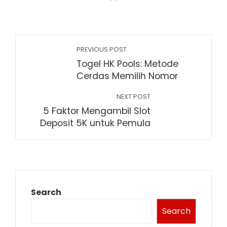
PREVIOUS POST
Togel HK Pools: Metode
Cerdas Memilih Nomor
NEXT POST
5 Faktor Mengambil Slot
Deposit 5K untuk Pemula
Search
Search