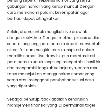
penting seperti frekuensi nomor yang serta
gabungan nomor yang kerap muncul. Dengan
cara memahami pola ini, kesempatan agar
berhasil dapat ditingkatkan.
Selain, utama untuk mengikuti live draw hk
dengan real-time. Dengan melihat proses undian
secara langsung, para pemain dapat menyentuh
atmosfer dan mungkin meraih inspirasi dalam
memilih nomor. Live draw hk pun memfasilitasi
para pemain untuk langsung mengetahui hasil hk
dan mengambil langkah selanjutnya, entah mau
terus melanjutkan menggunakan nomor yang
sama atau mengganti perubahan sesuai data
yang diperoleh.
Sebagai penutup, tidak abaikan keharusan
manajemen finansial yang. Di permainan togel