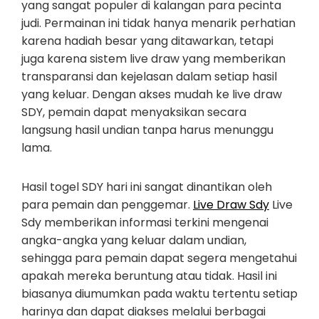
yang sangat populer di kalangan para pecinta
judi. Permainan ini tidak hanya menarik perhatian
karena hadiah besar yang ditawarkan, tetapi
juga karena sistem live draw yang memberikan
transparansi dan kejelasan dalam setiap hasil
yang keluar. Dengan akses mudah ke live draw
SDY, pemain dapat menyaksikan secara
langsung hasil undian tanpa harus menunggu
lama.
Hasil togel SDY hari ini sangat dinantikan oleh
para pemain dan penggemar.
Live Draw Sdy
Live
Sdy memberikan informasi terkini mengenai
angka-angka yang keluar dalam undian,
sehingga para pemain dapat segera mengetahui
apakah mereka beruntung atau tidak. Hasil ini
biasanya diumumkan pada waktu tertentu setiap
harinya dan dapat diakses melalui berbagai