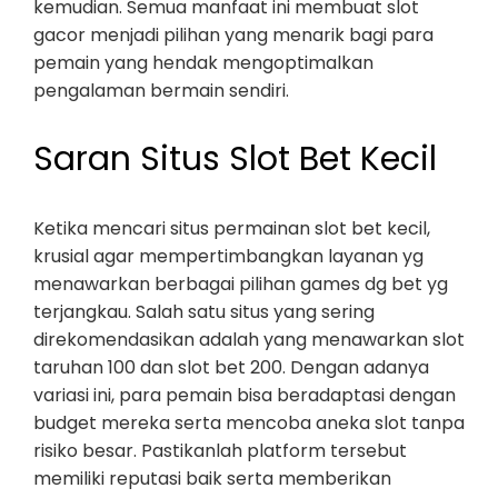
kemudian. Semua manfaat ini membuat slot
gacor menjadi pilihan yang menarik bagi para
pemain yang hendak mengoptimalkan
pengalaman bermain sendiri.
Saran Situs Slot Bet Kecil
Ketika mencari situs permainan slot bet kecil,
krusial agar mempertimbangkan layanan yg
menawarkan berbagai pilihan games dg bet yg
terjangkau. Salah satu situs yang sering
direkomendasikan adalah yang menawarkan slot
taruhan 100 dan slot bet 200. Dengan adanya
variasi ini, para pemain bisa beradaptasi dengan
budget mereka serta mencoba aneka slot tanpa
risiko besar. Pastikanlah platform tersebut
memiliki reputasi baik serta memberikan