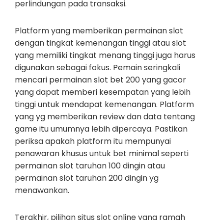
perlindungan pada transaksi.
Platform yang memberikan permainan slot
dengan tingkat kemenangan tinggi atau slot
yang memiliki tingkat menang tinggi juga harus
digunakan sebagai fokus. Pemain seringkali
mencari permainan slot bet 200 yang gacor
yang dapat memberi kesempatan yang lebih
tinggi untuk mendapat kemenangan. Platform
yang yg memberikan review dan data tentang
game itu umumnya lebih dipercaya. Pastikan
periksa apakah platform itu mempunyai
penawaran khusus untuk bet minimal seperti
permainan slot taruhan 100 dingin atau
permainan slot taruhan 200 dingin yg
menawankan.
Terakhir, pilihan situs slot online yang ramah