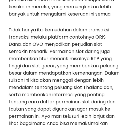
kesukaan mereka, yang memungkinkan lebih
banyak untuk mengalami keseruan ini semua.
Tidak hanya itu, kemudahan dalam transaksi
transaksi melalui platform contohnya QRIS,
Dana, dan OVO menjadikan perjudian slot
semakin menarik. Permainan slot daring juga
memberikan fitur menarik misalnya RTP yang
tinggi dan slot gacor, yang memberikan peluang
besar dalam mendapatkan kemenangan. Dalam
tulisan ini kita akan menggali dengan lebih
mendalam tentang peluang slot Thailand dan,
serta memberikan informasi yang penting
tentang cara daftar permainan slot daring dan
tautan yang dapat digunakan agar masuk ke
permainan ini. Ayo mari telusuri lebih lanjut dan
lihat bagaimana Anda bisa memaksimalkan