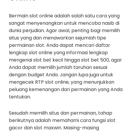
Bermain slot online adalah salah satu cara yang
sangat menyenangkan untuk mencoba nasib di
dunia perjudian. Agar awal, penting bagi memilih
situs yang dan menawarkan sejumlah tipe
permainan slot. Anda dapat mencari daftar
lengkap slot online yang informasi lengkap
mengenai slot bet kecil hingga slot bet 500, agar
Anda dapat memilih jumlah taruhan sesuai
dengan budget Anda. Jangan lupa juga untuk
mengecek RTP slot online, yang menunjukkan
peluang kemenangan dari permainan yang Anda
tentukan.
Sesudah memilih situs dan permainan, tahap
berikutnya adalah memahami cara fungsi slot
gacor dan slot maxwin. Masing-masing