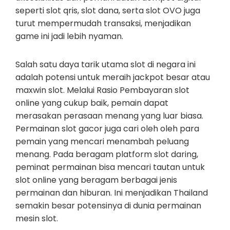
seperti slot qris, slot dana, serta slot OVO juga
turut mempermudah transaksi, menjadikan
game ini jadi lebih nyaman.
Salah satu daya tarik utama slot di negara ini
adalah potensi untuk meraih jackpot besar atau
maxwin slot. Melalui Rasio Pembayaran slot
online yang cukup baik, pemain dapat
merasakan perasaan menang yang luar biasa.
Permainan slot gacor juga cari oleh oleh para
pemain yang mencari menambah peluang
menang. Pada beragam platform slot daring,
peminat permainan bisa mencari tautan untuk
slot online yang beragam berbagai jenis
permainan dan hiburan. Ini menjadikan Thailand
semakin besar potensinya di dunia permainan
mesin slot.