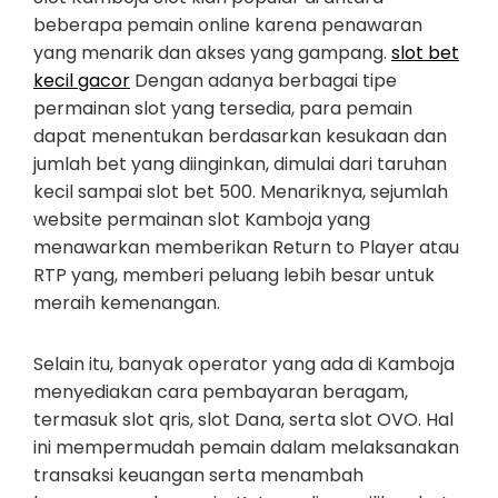
beberapa pemain online karena penawaran
yang menarik dan akses yang gampang.
slot bet
kecil gacor
Dengan adanya berbagai tipe
permainan slot yang tersedia, para pemain
dapat menentukan berdasarkan kesukaan dan
jumlah bet yang diinginkan, dimulai dari taruhan
kecil sampai slot bet 500. Menariknya, sejumlah
website permainan slot Kamboja yang
menawarkan memberikan Return to Player atau
RTP yang, memberi peluang lebih besar untuk
meraih kemenangan.
Selain itu, banyak operator yang ada di Kamboja
menyediakan cara pembayaran beragam,
termasuk slot qris, slot Dana, serta slot OVO. Hal
ini mempermudah pemain dalam melaksanakan
transaksi keuangan serta menambah