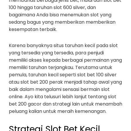
membahas berbagai jenis bet, mulai dari slot bet
100 hingga taruhan slot 600 silver, dan
bagaimana Anda bisa menemukan slot yang
sedang bagus yang memberikan memberikan
kesempatan terbaik.
Karena banyaknya situs taruhan kecil pada slot
yang tersedia yang tersedia, para penjudi
memiliki akses kepada berbagai permainan yang
memiliki taruhan terjangkau. Terutama untuk
pemula, taruhan kecil seperti slot bet 100 silver
atau slot bet 200 perak menjadi tahap awal yang
baik dalam mengalami sensasi bermain slot
online. Ayo kita telusuri lebih lanjut tentang slot
bet 200 gacor dan strategi lain untuk menambah
peluang kalian untuk meraih kemenangan.
Strategi Slot Bet Kecil