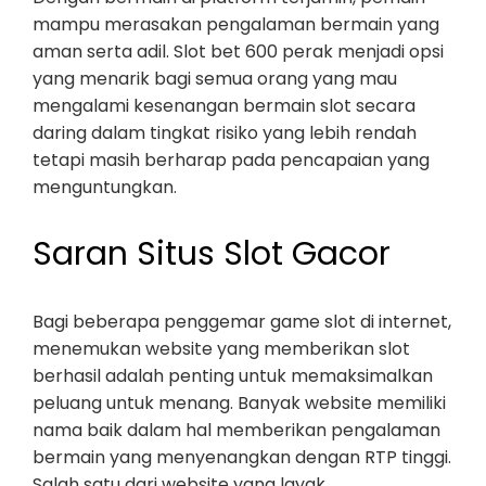
mampu merasakan pengalaman bermain yang
aman serta adil. Slot bet 600 perak menjadi opsi
yang menarik bagi semua orang yang mau
mengalami kesenangan bermain slot secara
daring dalam tingkat risiko yang lebih rendah
tetapi masih berharap pada pencapaian yang
menguntungkan.
Saran Situs Slot Gacor
Bagi beberapa penggemar game slot di internet,
menemukan website yang memberikan slot
berhasil adalah penting untuk memaksimalkan
peluang untuk menang. Banyak website memiliki
nama baik dalam hal memberikan pengalaman
bermain yang menyenangkan dengan RTP tinggi.
Salah satu dari website yang layak