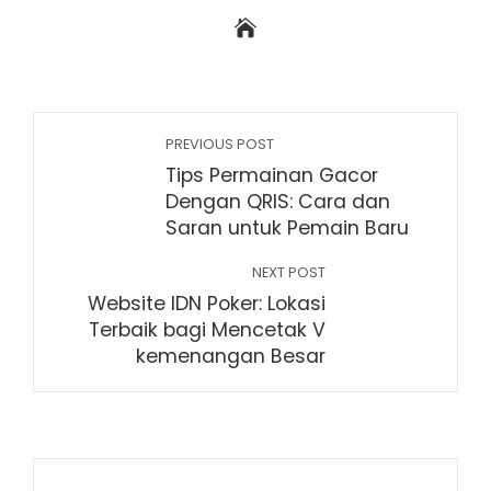
PREVIOUS POST
Tips Permainan Gacor
Dengan QRIS: Cara dan
Saran untuk Pemain Baru
NEXT POST
Website IDN Poker: Lokasi
Terbaik bagi Mencetak V
kemenangan Besar