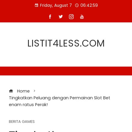
Skip
Friday, August 7
06:43:00
to
content
LISTIT4LESS.COM
Home
Tingkatkan Peluang dengan Permainan Slot Bet
enam ratus Perak!
BERITA GAMES