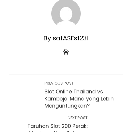
By safASFsf231
PREVIOUS POST
Slot Online Thailand vs
Kamboja: Mana yang Lebih
Menguntungkan?
NEXT POST
Taruhan Slot 200 Perak: