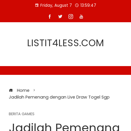
Skip
Friday, August 7
13:59:48
to
content
LISTIT4LESS.COM
Home
Jadilah Pemenang dengan Live Draw Togel Sgp
BERITA GAMES
Jadilah Pemenang