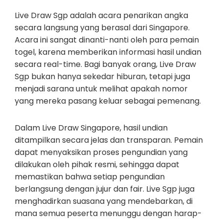
Live Draw Sgp adalah acara penarikan angka
secara langsung yang berasal dari Singapore.
Acara ini sangat dinanti-nanti oleh para pemain
togel, karena memberikan informasi hasil undian
secara real-time. Bagi banyak orang, Live Draw
Sgp bukan hanya sekedar hiburan, tetapi juga
menjadi sarana untuk melihat apakah nomor
yang mereka pasang keluar sebagai pemenang.
Dalam Live Draw Singapore, hasil undian
ditampilkan secara jelas dan transparan. Pemain
dapat menyaksikan proses pengundian yang
dilakukan oleh pihak resmi, sehingga dapat
memastikan bahwa setiap pengundian
berlangsung dengan jujur dan fair. Live Sgp juga
menghadirkan suasana yang mendebarkan, di
mana semua peserta menunggu dengan harap-