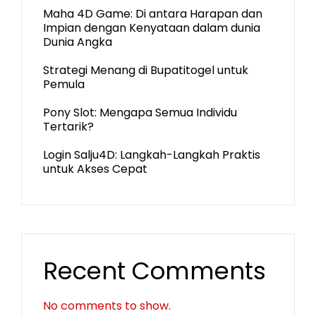
Maha 4D Game: Di antara Harapan dan
Impian dengan Kenyataan dalam dunia
Dunia Angka
Strategi Menang di Bupatitogel untuk
Pemula
Pony Slot: Mengapa Semua Individu
Tertarik?
Login Salju4D: Langkah-Langkah Praktis
untuk Akses Cepat
Recent Comments
No comments to show.