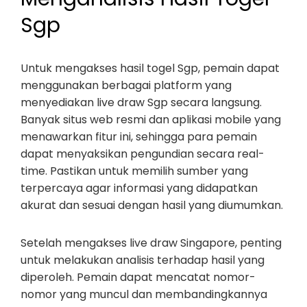
Sgp
Untuk mengakses hasil togel Sgp, pemain dapat
menggunakan berbagai platform yang
menyediakan live draw Sgp secara langsung.
Banyak situs web resmi dan aplikasi mobile yang
menawarkan fitur ini, sehingga para pemain
dapat menyaksikan pengundian secara real-
time. Pastikan untuk memilih sumber yang
terpercaya agar informasi yang didapatkan
akurat dan sesuai dengan hasil yang diumumkan.
Setelah mengakses live draw Singapore, penting
untuk melakukan analisis terhadap hasil yang
diperoleh. Pemain dapat mencatat nomor-
nomor yang muncul dan membandingkannya