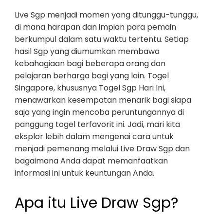
Live Sgp menjadi momen yang ditunggu-tunggu,
di mana harapan dan impian para pemain
berkumpul dalam satu waktu tertentu. Setiap
hasil Sgp yang diumumkan membawa
kebahagiaan bagi beberapa orang dan
pelajaran berharga bagi yang lain. Togel
Singapore, khususnya Togel Sgp Hari Ini,
menawarkan kesempatan menarik bagi siapa
saja yang ingin mencoba peruntungannya di
panggung togel terfavorit ini. Jadi, mari kita
eksplor lebih dalam mengenai cara untuk
menjadi pemenang melalui Live Draw Sgp dan
bagaimana Anda dapat memanfaatkan
informasi ini untuk keuntungan Anda.
Apa itu Live Draw Sgp?