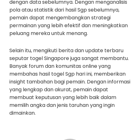
dengan data sebelumnya. Dengan menganalisis
pola atau statistik dari hasil Sgp sebelumnya,
pemain dapat mengembangkan strategi
permainan yang lebih efektif dan meningkatkan
peluang mereka untuk menang.
Selain itu, mengikuti berita dan update terbaru
seputar togel Singapore juga sangat membantu.
Banyak forum dan komunitas online yang
membahas hasil togel Sgp hari ini, memberikan
insight tambahan bagi pemain. Dengan informasi
yang lengkap dan akurat, pemain dapat
membuat keputusan yang lebih baik dalam
memilih angka dan jenis taruhan yang ingin
dimainkan.