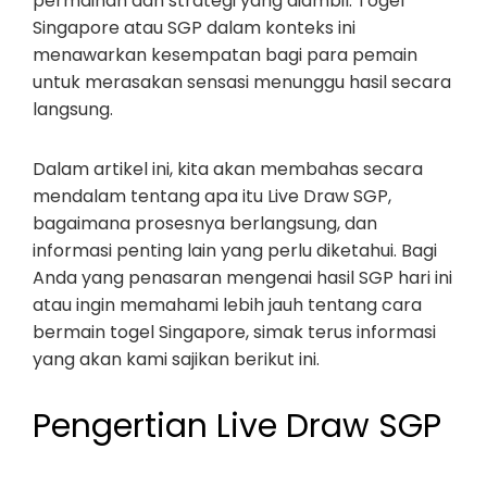
permainan dan strategi yang diambil. Togel
Singapore atau SGP dalam konteks ini
menawarkan kesempatan bagi para pemain
untuk merasakan sensasi menunggu hasil secara
langsung.
Dalam artikel ini, kita akan membahas secara
mendalam tentang apa itu Live Draw SGP,
bagaimana prosesnya berlangsung, dan
informasi penting lain yang perlu diketahui. Bagi
Anda yang penasaran mengenai hasil SGP hari ini
atau ingin memahami lebih jauh tentang cara
bermain togel Singapore, simak terus informasi
yang akan kami sajikan berikut ini.
Pengertian Live Draw SGP