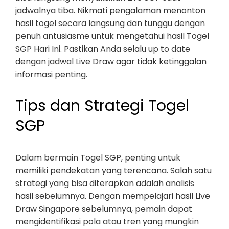
jadwalnya tiba. Nikmati pengalaman menonton
hasil togel secara langsung dan tunggu dengan
penuh antusiasme untuk mengetahui hasil Togel
SGP Hari Ini. Pastikan Anda selalu up to date
dengan jadwal Live Draw agar tidak ketinggalan
informasi penting.
Tips dan Strategi Togel
SGP
Dalam bermain Togel SGP, penting untuk
memiliki pendekatan yang terencana. Salah satu
strategi yang bisa diterapkan adalah analisis
hasil sebelumnya. Dengan mempelajari hasil Live
Draw Singapore sebelumnya, pemain dapat
mengidentifikasi pola atau tren yang mungkin