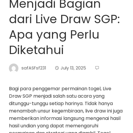
Menjadi Bagian
dari Live Draw SGP:
Apa yang Perlu
Diketahui
safASFsf231
July 13, 2025
Bagi para penggemar permainan togel, Live
Draw SGP menjadi salah satu acara yang
ditunggu-tunggu setiap harinya. Tidak hanya
menambah unsur kegembiraan, live draw ini juga
memberikan informasi langsung mengenai hasil
hasil undian yang dapat memengaruhi