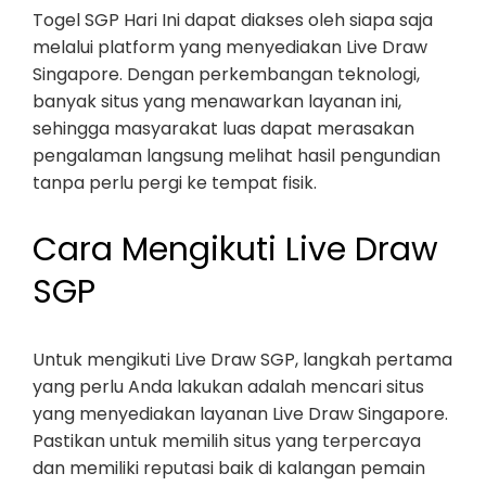
Togel SGP Hari Ini dapat diakses oleh siapa saja
melalui platform yang menyediakan Live Draw
Singapore. Dengan perkembangan teknologi,
banyak situs yang menawarkan layanan ini,
sehingga masyarakat luas dapat merasakan
pengalaman langsung melihat hasil pengundian
tanpa perlu pergi ke tempat fisik.
Cara Mengikuti Live Draw
SGP
Untuk mengikuti Live Draw SGP, langkah pertama
yang perlu Anda lakukan adalah mencari situs
yang menyediakan layanan Live Draw Singapore.
Pastikan untuk memilih situs yang terpercaya
dan memiliki reputasi baik di kalangan pemain