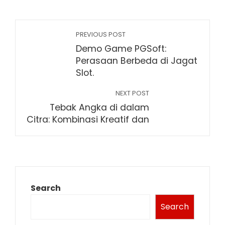
PREVIOUS POST
Demo Game PGSoft:
Perasaan Berbeda di Jagat
Slot.
NEXT POST
Tebak Angka di dalam
Citra: Kombinasi Kreatif dan
Search
Search