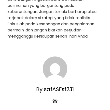
permainan yang bergantung pada
keberuntungan. Jangan terlalu berharap atau
terjebak dalam strategi yang tidak realistis.
Fokuslah pada kesenangan dan pengalaman
bermain, dan jangan biarkan perjudian
mengganggu kehidupan sehari-hari Anda.
By safASFsf231