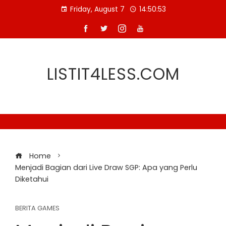
Skip
Friday, August 7
14:50:53
to
content
LISTIT4LESS.COM
Home
Menjadi Bagian dari Live Draw SGP: Apa yang Perlu
Diketahui
BERITA GAMES