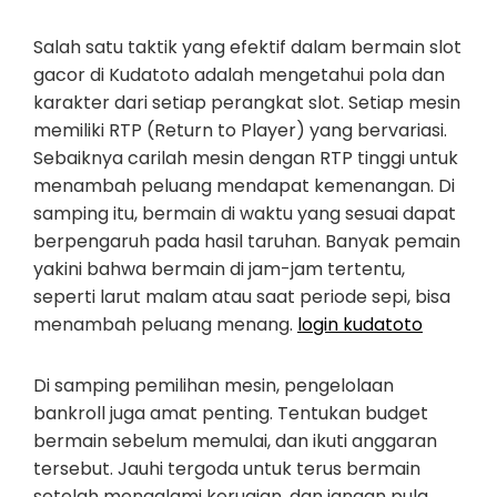
Salah satu taktik yang efektif dalam bermain slot
gacor di Kudatoto adalah mengetahui pola dan
karakter dari setiap perangkat slot. Setiap mesin
memiliki RTP (Return to Player) yang bervariasi.
Sebaiknya carilah mesin dengan RTP tinggi untuk
menambah peluang mendapat kemenangan. Di
samping itu, bermain di waktu yang sesuai dapat
berpengaruh pada hasil taruhan. Banyak pemain
yakini bahwa bermain di jam-jam tertentu,
seperti larut malam atau saat periode sepi, bisa
menambah peluang menang.
login kudatoto
Di samping pemilihan mesin, pengelolaan
bankroll juga amat penting. Tentukan budget
bermain sebelum memulai, dan ikuti anggaran
tersebut. Jauhi tergoda untuk terus bermain
setelah mengalami kerugian, dan jangan pula