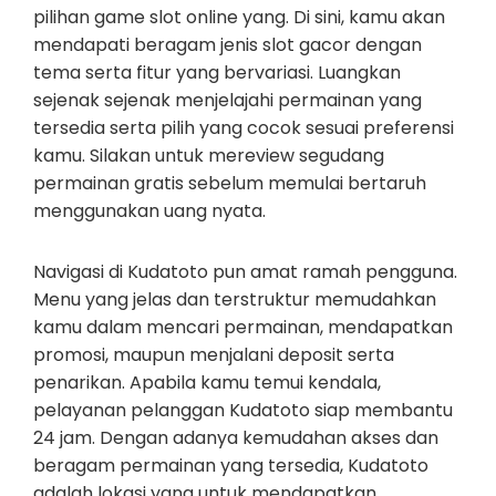
pilihan game slot online yang. Di sini, kamu akan
mendapati beragam jenis slot gacor dengan
tema serta fitur yang bervariasi. Luangkan
sejenak sejenak menjelajahi permainan yang
tersedia serta pilih yang cocok sesuai preferensi
kamu. Silakan untuk mereview segudang
permainan gratis sebelum memulai bertaruh
menggunakan uang nyata.
Navigasi di Kudatoto pun amat ramah pengguna.
Menu yang jelas dan terstruktur memudahkan
kamu dalam mencari permainan, mendapatkan
promosi, maupun menjalani deposit serta
penarikan. Apabila kamu temui kendala,
pelayanan pelanggan Kudatoto siap membantu
24 jam. Dengan adanya kemudahan akses dan
beragam permainan yang tersedia, Kudatoto
adalah lokasi yang untuk mendapatkan