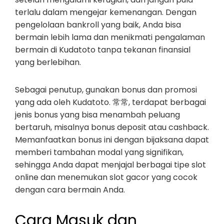
terlalu dalam mengejar kemenangan. Dengan
pengelolaan bankroll yang baik, Anda bisa
bermain lebih lama dan menikmati pengalaman
bermain di Kudatoto tanpa tekanan finansial
yang berlebihan.
Sebagai penutup, gunakan bonus dan promosi
yang ada oleh Kudatoto. 常常, terdapat berbagai
jenis bonus yang bisa menambah peluang
bertaruh, misalnya bonus deposit atau cashback.
Memanfaatkan bonus ini dengan bijaksana dapat
memberi tambahan modal yang signifikan,
sehingga Anda dapat menjajal berbagai tipe slot
online dan menemukan slot gacor yang cocok
dengan cara bermain Anda.
Cara Masuk dan