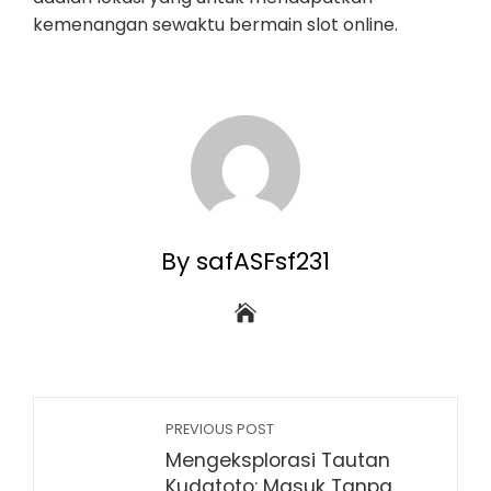
kemenangan sewaktu bermain slot online.
By safASFsf231
PREVIOUS POST
Mengeksplorasi Tautan
Kudatoto: Masuk Tanpa