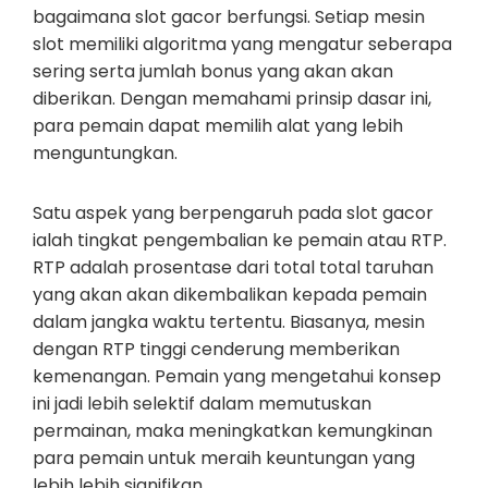
bagaimana slot gacor berfungsi. Setiap mesin
slot memiliki algoritma yang mengatur seberapa
sering serta jumlah bonus yang akan akan
diberikan. Dengan memahami prinsip dasar ini,
para pemain dapat memilih alat yang lebih
menguntungkan.
Satu aspek yang berpengaruh pada slot gacor
ialah tingkat pengembalian ke pemain atau RTP.
RTP adalah prosentase dari total total taruhan
yang akan akan dikembalikan kepada pemain
dalam jangka waktu tertentu. Biasanya, mesin
dengan RTP tinggi cenderung memberikan
kemenangan. Pemain yang mengetahui konsep
ini jadi lebih selektif dalam memutuskan
permainan, maka meningkatkan kemungkinan
para pemain untuk meraih keuntungan yang
lebih lebih signifikan.